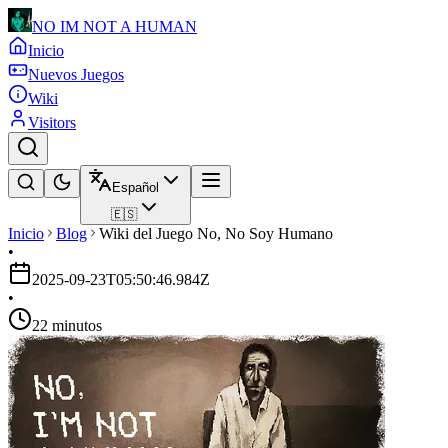
NO IM NOT A HUMAN
Inicio
Nuevos Juegos
Wiki
Visitors
Español
🇪🇸
Inicio
Blog
Wiki del Juego No, No Soy Humano
•
2025-09-23T05:50:46.984Z
•
22 minutos