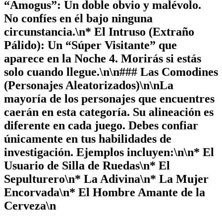
“Amogus”:
Un doble obvio y malévolo.
No confíes en él bajo ninguna
circunstancia.\n*
El Intruso (Extraño
Pálido):
Un “Súper Visitante” que
aparece en la Noche 4. Morirás si estás
solo cuando llegue.\n\n### Las Comodines
(Personajes Aleatorizados)\n\nLa
mayoría de los personajes que encuentres
caerán en esta categoría. Su alineación es
diferente en cada juego. Debes confiar
únicamente en tus habilidades de
investigación. Ejemplos incluyen:\n\n* El
Usuario de Silla de Ruedas\n* El
Sepulturero\n* La Adivina\n* La Mujer
Encorvada\n* El Hombre Amante de la
Cerveza\n