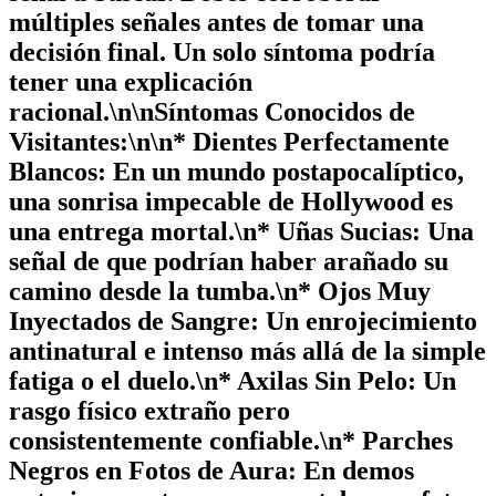
múltiples señales antes de tomar una
decisión final.
Un solo síntoma podría
tener una explicación
racional.\n\n
Síntomas Conocidos de
Visitantes:
\n\n*
Dientes Perfectamente
Blancos:
En un mundo postapocalíptico,
una sonrisa impecable de Hollywood es
una entrega mortal.\n*
Uñas Sucias:
Una
señal de que podrían haber arañado su
camino desde la tumba.\n*
Ojos Muy
Inyectados de Sangre:
Un enrojecimiento
antinatural e intenso más allá de la simple
fatiga o el duelo.\n*
Axilas Sin Pelo:
Un
rasgo físico extraño pero
consistentemente confiable.\n*
Parches
Negros en Fotos de Aura:
En demos