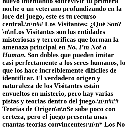
nuevo intentando sobrevivir tu primera
noche o un veterano profundizando en la
lore del juego, este es tu recurso
central.\n\n## Los Visitantes: ¿Qué Son?
\n\nLos
Visitantes
son las entidades
misteriosas y terroríficas que forman la
amenaza principal en
No, I’m Not a
Human
. Son dobles que pueden imitar
casi perfectamente a los seres humanos, lo
que los hace increíblemente difíciles de
identificar. El verdadero origen y
naturaleza de los Visitantes están
envueltos en misterio, pero hay varias
pistas y teorías dentro del juego.\n\n###
Teorías de Origen\n\nSe sabe poco con
certeza, pero el juego presenta unas
cuantas teorías convincentes:\n\n*
Los No