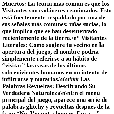
Muertos:
La teoría más común es que los
Visitantes son cadáveres reanimados. Esto
está fuertemente respaldado por una de
sus señales más comunes:
uñas sucias
, lo
que implica que se han desenterrado
recientemente de la tierra.\n*
Visitantes
Literales:
Como sugiere tu vecino en la
apertura del juego, el nombre podría
simplemente referirse a su hábito de
“visitar” las casas de los últimos
sobrevivientes humanos en un intento de
infiltrarse y matarlos.\n\n### Las
Palabras Revueltas: Descifrando Su
Verdadera Naturaleza\n\nEn el menú
principal del juego, aparece una serie de
palabras glitchy y revueltas después de la
frase “No, I’m not a human, I’m a…”.