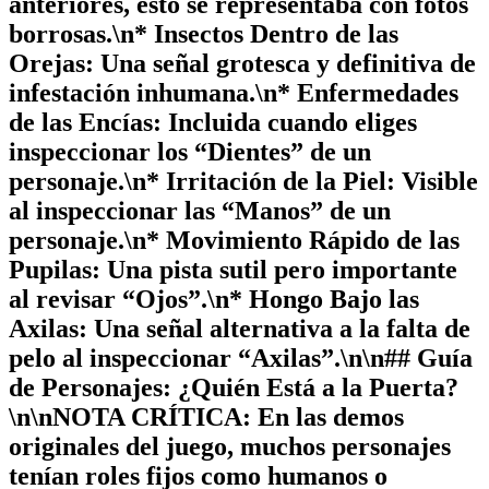
anteriores, esto se representaba con fotos
borrosas.\n*
Insectos Dentro de las
Orejas:
Una señal grotesca y definitiva de
infestación inhumana.\n*
Enfermedades
de las Encías:
Incluida cuando eliges
inspeccionar los “Dientes” de un
personaje.\n*
Irritación de la Piel:
Visible
al inspeccionar las “Manos” de un
personaje.\n*
Movimiento Rápido de las
Pupilas:
Una pista sutil pero importante
al revisar “Ojos”.\n*
Hongo Bajo las
Axilas:
Una señal alternativa a la falta de
pelo al inspeccionar “Axilas”.\n\n## Guía
de Personajes: ¿Quién Está a la Puerta?
\n\n
NOTA CRÍTICA:
En las demos
originales del juego, muchos personajes
tenían roles fijos como humanos o