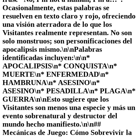
Ocasionalmente, estas palabras se
resuelven en texto claro y rojo, ofreciendo
una visión aterradora de lo que los
Visitantes realmente representan. No son
solo monstruos; son personificaciones del
apocalipsis mismo.\n\nPalabras
identificadas incluyen:\n\n*
APOCALIPSIS\n* CONQUISTA\n*
MUERTE\n* ENFERMEDAD\n*
HAMBRUNA\n* ASESINO\n*
ASESINO\n* PESADILLA\n* PLAGA\n*
GUERRA\n\nEsto sugiere que los
Visitantes son menos una especie y más un
evento sobrenatural y destructor del
mundo hecho manifiesto.\n\n##
Mecánicas de Juego: Cómo Sobrevivir la