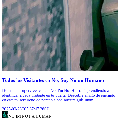
Todos los Visitantes en No, Soy No un Humano
Domina la supervivencia en 'No, I'm Not Human' aprendiendo a
identificar a cada visitante en tu puerta. Descubre amigo de enemigo
en este mundo lleno de paranoia con nuestra guía ultim
2025-09-23T05:37:47.280Z
NO IM NOT A HUMAN