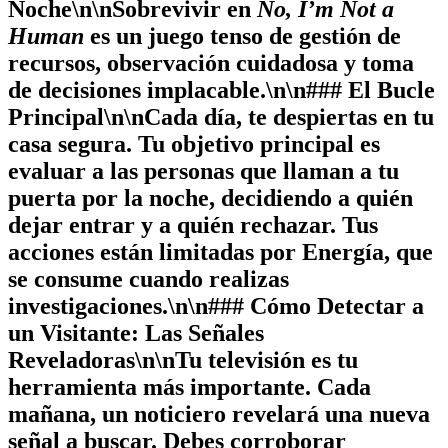
Noche\n\nSobrevivir en
No, I’m Not a
Human
es un juego tenso de gestión de
recursos, observación cuidadosa y toma
de decisiones implacable.\n\n### El Bucle
Principal\n\nCada día, te despiertas en tu
casa segura. Tu objetivo principal es
evaluar a las personas que llaman a tu
puerta por la noche, decidiendo a quién
dejar entrar y a quién rechazar. Tus
acciones están limitadas por
Energía
, que
se consume cuando realizas
investigaciones.\n\n### Cómo Detectar a
un Visitante: Las Señales
Reveladoras\n\nTu televisión es tu
herramienta más importante. Cada
mañana, un noticiero revelará una nueva
señal a buscar.
Debes corroborar