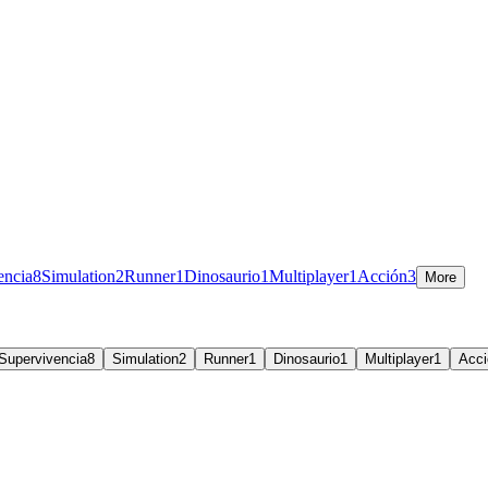
encia
8
Simulation
2
Runner
1
Dinosaurio
1
Multiplayer
1
Acción
3
More
Supervivencia
8
Simulation
2
Runner
1
Dinosaurio
1
Multiplayer
1
Acci