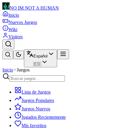
NO IM NOT A HUMAN
Inicio
Nuevos Juegos
Wiki
Visitors
Español
🇪🇸
Inicio
Juegos
Lista de Juegos
Juegos Populares
Juegos Nuevos
Jugados Recientemente
Mis favoritos