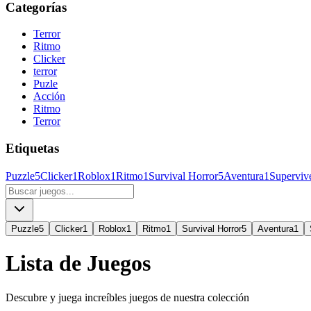
Categorías
Terror
Ritmo
Clicker
terror
Puzle
Acción
Ritmo
Terror
Etiquetas
Puzzle
5
Clicker
1
Roblox
1
Ritmo
1
Survival Horror
5
Aventura
1
Superviv
Puzzle
5
Clicker
1
Roblox
1
Ritmo
1
Survival Horror
5
Aventura
1
Lista de Juegos
Descubre y juega increíbles juegos de nuestra colección