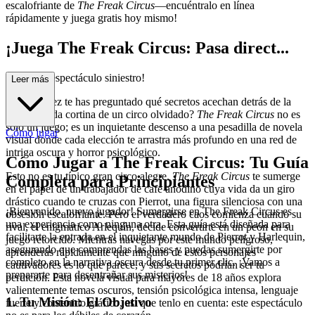
escalofriante de
The Freak Circus
—encuéntralo en línea
rápidamente y juega gratis hoy mismo!
¡Juega The Freak Circus: Pasa direct...
amente al espectáculo siniestro!
Leer más
¿Alguna vez te has preguntado qué secretos acechan detrás de la
deshilachada cortina de un circo olvidado?
The Freak Circus
no es
solo un juego; es un inquietante descenso a una pesadilla de novela
Cómo jugar
visual donde cada elección te arrastra más profundo en una red de
intriga oscura y horror psicológico.
Cómo Jugar a The Freak Circus: Tu Guía
Esto no es tu típico gran circo alegre.
The Freak Circus
te sumerge
Completa para Principiantes
en el papel de un trabajador de café anodino cuya vida da un giro
drástico cuando te cruzas con Pierrot, una figura silenciosa con una
¡Bienvenido, nuevo jugador! Sumergirse en The Freak Circus es
obsesión escalofriante. Pero el verdadero caos comienza cuando su
una experiencia como ninguna otra. Esta guía está diseñada para
rival, el enigmático Arlequín, decide convertirte en un peón en su
facilitarte la entrada en el inquietante mundo de Pierrot y Harlequin,
juego retorcido. Mientras navegas por este mundo peligroso,
asegurando que comprendas las bases y puedas sumergirte por
aprenderás rápidamente que ninguno de estos personajes
completo en la narrativa oscura desde tu primer clic. ¡Vamos a
cautivadores es lo que parece, y sus secretos podrían ser tu
prepararte para desentrañar sus misterios!
perdición. Esta novela visual para mayores de 18 años explora
valientemente temas oscuros, tensión psicológica intensa, lenguaje
1. Tu Misión: El Objetivo
fuerte y contenido gráfico, así que tenlo en cuenta: este espectáculo