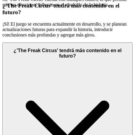
que tus elecciones influyan en el resultado de la historia.
¿'The Freak Circus' tendrá más contenido en el
futuro?
¡Sí! El juego se encuentra actualmente en desarrollo, y se planean
actualizaciones futuras para expandir la historia, introducir
conclusiones más profundas y agregar más giros.
¿'The Freak Circus' tendrá más contenido en el
futuro?