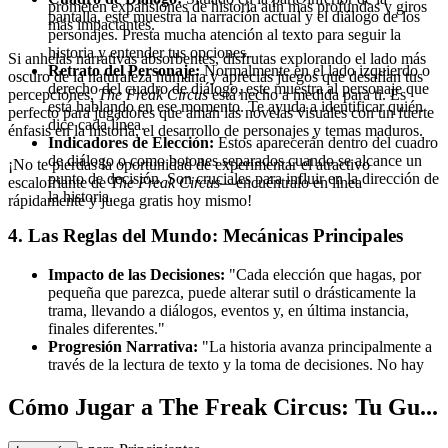
prometen expansiones de historia aún más profundas y giros
pantalla, este muestra la narración actual y el diálogo de los
más impactantes.
personajes. Presta mucha atención al texto para seguir la
historia y entender tus opciones.
Si anhelas narrativas absorbentes, disfrutas explorando el lado más
Retrato del Personaje:
Normalmente en el lado izquierdo o
oscuro de la naturaleza humana y aprecias juegos que desafían tus
derecho del cuadro de diálogo, este muestra al personaje que
percepciones,
The Freak Circus
está hecho a medida para ti. Es
está hablando en ese momento. Te ayuda a identificar quién
perfecto para jugadores que aman las novelas visuales con un fuerte
dice cada línea.
énfasis en la historia, el desarrollo de personajes y temas maduros.
Indicadores de Elección:
Estos aparecerán dentro del cuadro
de diálogo o como botones separados cuando se alcance un
¡No te pierdas la oportunidad de experimentar el atractivo
punto de decisión. Son cruciales para influir en la dirección de
escalofriante de
The Freak Circus
—encuéntralo en línea
la historia.
rápidamente y juega gratis hoy mismo!
4. Las Reglas del Mundo: Mecánicas Principales
Impacto de las Decisiones:
"Cada elección que hagas, por
pequeña que parezca, puede alterar sutil o drásticamente la
trama, llevando a diálogos, eventos y, en última instancia,
finales diferentes."
Progresión Narrativa:
"La historia avanza principalmente a
través de la lectura de texto y la toma de decisiones. No hay
Cómo Jugar a The Freak Circus: Tu Gu...