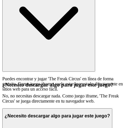
Puedes encontrar y jugar 'The Freak Circus' en línea de forma
gratuita. Como juego iframe, suele estar incrustado directamente en
¿Necesito descargar algo para jugar este juego?
sitios web para un acceso fácil.
No, no necesitas descargar nada. Como juego iframe, 'The Freak
Circus' se juega directamente en tu navegador web.
¿Necesito descargar algo para jugar este juego?