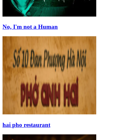
No, I'm not a Human
hai pho restaurant