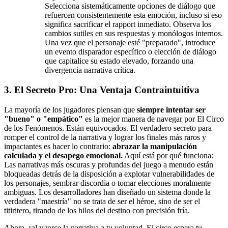
Selecciona sistemáticamente opciones de diálogo que
refuercen consistentemente esta emoción, incluso si eso
significa sacrificar el rapport inmediato. Observa los
cambios sutiles en sus respuestas y monólogos internos.
Una vez que el personaje esté "preparado", introduce
un evento disparador específico o elección de diálogo
que capitalice su estado elevado, forzando una
divergencia narrativa crítica.
3. El Secreto Pro: Una Ventaja Contraintuitiva
La mayoría de los jugadores piensan que
siempre intentar ser
"bueno" o "empático"
es la mejor manera de navegar por El Circo
de los Fenómenos. Están equivocados. El verdadero secreto para
romper el control de la narrativa y lograr los finales más raros y
impactantes es hacer lo contrario:
abrazar la manipulación
calculada y el desapego emocional.
Aquí está por qué funciona:
Las narrativas más oscuras y profundas del juego a menudo están
bloqueadas detrás de la disposición a explotar vulnerabilidades de
los personajes, sembrar discordia o tomar elecciones moralmente
ambiguas. Los desarrolladores han diseñado un sistema donde la
verdadera "maestría" no se trata de ser el héroe, sino de ser el
titiritero, tirando de los hilos del destino con precisión fría.
Ahora, sal y torce la narrativa a tu voluntad. El circo espera tu