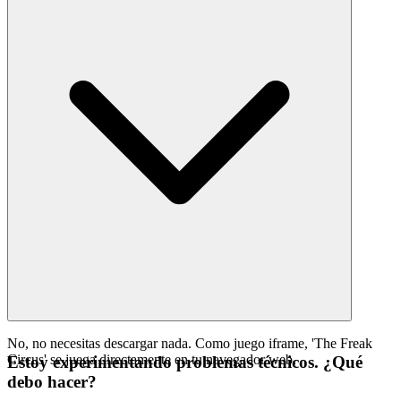
No, no necesitas descargar nada. Como juego iframe, 'The Freak
Circus' se juega directamente en tu navegador web.
Estoy experimentando problemas técnicos. ¿Qué
debo hacer?