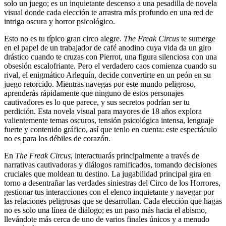
solo un juego; es un inquietante descenso a una pesadilla de novela
visual donde cada elección te arrastra más profundo en una red de
intriga oscura y horror psicológico.
Esto no es tu típico gran circo alegre.
The Freak Circus
te sumerge
en el papel de un trabajador de café anodino cuya vida da un giro
drástico cuando te cruzas con Pierrot, una figura silenciosa con una
obsesión escalofriante. Pero el verdadero caos comienza cuando su
rival, el enigmático Arlequín, decide convertirte en un peón en su
juego retorcido. Mientras navegas por este mundo peligroso,
aprenderás rápidamente que ninguno de estos personajes
cautivadores es lo que parece, y sus secretos podrían ser tu
perdición. Esta novela visual para mayores de 18 años explora
valientemente temas oscuros, tensión psicológica intensa, lenguaje
fuerte y contenido gráfico, así que tenlo en cuenta: este espectáculo
no es para los débiles de corazón.
En
The Freak Circus
, interactuarás principalmente a través de
narrativas cautivadoras y diálogos ramificados, tomando decisiones
cruciales que moldean tu destino. La jugabilidad principal gira en
torno a desentrañar las verdades siniestras del Circo de los Horrores,
gestionar tus interacciones con el elenco inquietante y navegar por
las relaciones peligrosas que se desarrollan. Cada elección que hagas
no es solo una línea de diálogo; es un paso más hacia el abismo,
llevándote más cerca de uno de varios finales únicos y a menudo