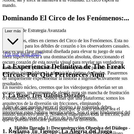
mando.
Dominando El Circo de los Fenómenos:...
Una Guía de Estrategia Avanzada
Leer más
Bienvenidos, elites en ciernes del Circo de los Fenómenos. Esta no
es una guía para los débiles de corazón o los observadores casuales.
Esta es una clase magistral diseñada para elevar tu juego de una
¿Por qué jugar aquí?
mera supervivencia a una dominación absoluta, diseccionando el
oscuro corazón de esta novela visual para revelar sus verdaderos
La Experiencia Definitiva de The Freak
mecanismos de puntuación y cómo explotarlos para un control
narrativo inigualable y la adquisición óptima de finales. Pasaremos
Circus: Por Qué Perteneces Aquí
de simplemente experimentar la historia a ingeniar activamente sus
resultados.
En nuestro núcleo, creemos que los videojuegos deberían ser un
escape puro, un momento de alegría pura sin mancha de frustración
1. La Base: Tres Hábitos Dorados
o obstáculos técnicos. Somos más que una plataforma; somos los
arquitectos de la diversión sin fricciones, eliminando
Antes de que puedas torcer el destino a tu voluntad, debes
meticulosamente cada barrera para que tu único enfoque sea el
interiorizar estos hábitos innegociables. Son el pilar fundamental del
mundo inmersivo ante ti. Nosotros manejamos toda la fricción, para
juego de alto nivel en El Circo de los Fenómenos.
que tú puedas enfocarte puramente en la diversión.
Hábito Dorado 1: Desconstrucción Obsesiva del Diálogo
-
1. Reclama Tu Tiempo: La Alegría del Juego
En
, cada línea de diálogo,
El Circo de los Fenómenos