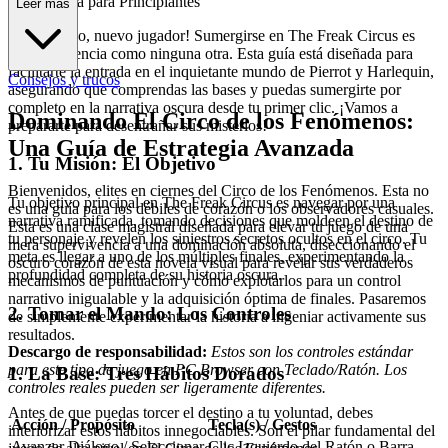
ía Completa para Principiantes
Leer más
¡Bienvenido, nuevo jugador! Sumergirse en The Freak Circus es
una experiencia como ninguna otra. Esta guía está diseñada para
facilitarte la entrada en el inquietante mundo de Pierrot y Harlequin,
Consejos y trucos
asegurando que comprendas las bases y puedas sumergirte por
completo en la narrativa oscura desde tu primer clic. ¡Vamos a
Dominando El Circo de los Fenómenos:
prepararte para desentrañar sus misterios!
Una Guía de Estrategia Avanzada
1. Tu Misión: El Objetivo
Bienvenidos, elites en ciernes del Circo de los Fenómenos. Esta no
Tu objetivo principal en The Freak Circus es navegar por una
es una guía para los débiles de corazón o los observadores casuales.
narrativa ramificada, tomando decisiones que moldeen el destino de
Esta es una clase magistral diseñada para elevar tu juego de una
tu personaje y revelen los siniestros secretos ocultos en el circo. Tu
mera supervivencia a una dominación absoluta, diseccionando el
meta es llegar a uno de los múltiples finales, experimentando la
oscuro corazón de esta novela visual para revelar sus verdaderos
profundidad completa de su historia oscura.
mecanismos de puntuación y cómo explotarlos para un control
narrativo inigualable y la adquisición óptima de finales. Pasaremos
2. Tomar el Mando: Los Controles
de simplemente experimentar la historia a ingeniar activamente sus
resultados.
Descargo de responsabilidad:
Estos son los controles estándar
para este tipo de juego en PC Browser con Teclado/Ratón. Los
1. La Base: Tres Hábitos Dorados
controles reales pueden ser ligeramente diferentes.
Antes de que puedas torcer el destino a tu voluntad, debes
Acción / Propósito
Tecla(s) / Gestos
interiorizar estos hábitos innegociables. Son el pilar fundamental del
Avanzar Diálogo / Seleccionar
Clic Izquierdo del Ratón o Barra