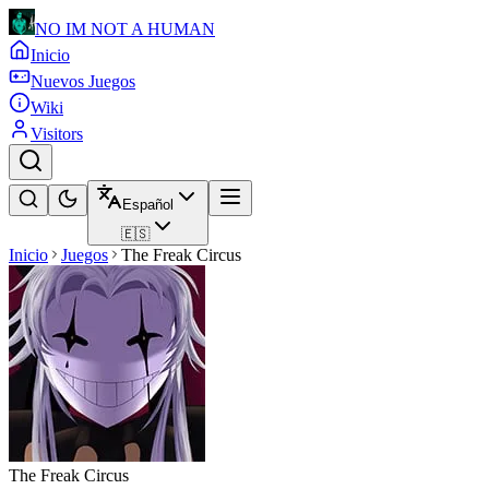
NO IM NOT A HUMAN
Inicio
Nuevos Juegos
Wiki
Visitors
Español
🇪🇸
Inicio
Juegos
The Freak Circus
The Freak Circus