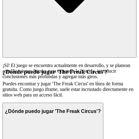
¡Sí! El juego se encuentra actualmente en desarrollo, y se planean
actualizaciones futuras para expandir la historia, introducir
¿Dónde puedo jugar 'The Freak Circus'?
conclusiones más profundas y agregar más giros.
Puedes encontrar y jugar 'The Freak Circus' en línea de forma
gratuita. Como juego iframe, suele estar incrustado directamente en
sitios web para un acceso fácil.
¿Dónde puedo jugar 'The Freak Circus'?