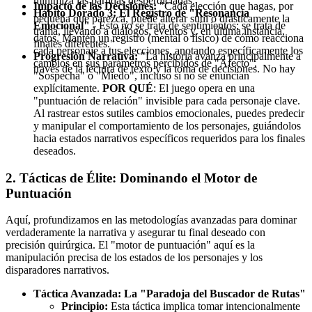
minimiza las partidas desperdiciadas.
Impacto de las Decisiones:
"Cada elección que hagas, por
Hábito Dorado 3: El Registro de "Resonancia
pequeña que parezca, puede alterar sutil o drásticamente la
Emocional"
- Esto no se trata de sentimientos; se trata de
trama, llevando a diálogos, eventos y, en última instancia,
datos. Mantén un registro (mental o físico) de cómo reacciona
finales diferentes."
cada personaje a tus elecciones, anotando específicamente los
Progresión Narrativa:
"La historia avanza principalmente a
cambios en sus parámetros percibidos de "Afecto",
través de la lectura de texto y la toma de decisiones. No hay
"Sospecha" o "Miedo", incluso si no se enuncian
explícitamente.
POR QUÉ
: El juego opera en una
"puntuación de relación" invisible para cada personaje clave.
Al rastrear estos sutiles cambios emocionales, puedes predecir
y manipular el comportamiento de los personajes, guiándolos
hacia estados narrativos específicos requeridos para los finales
deseados.
2. Tácticas de Élite: Dominando el Motor de
Puntuación
Aquí, profundizamos en las metodologías avanzadas para dominar
verdaderamente la narrativa y asegurar tu final deseado con
precisión quirúrgica. El "motor de puntuación" aquí es la
manipulación precisa de los estados de los personajes y los
disparadores narrativos.
Táctica Avanzada: La "Paradoja del Buscador de Rutas"
Principio:
Esta táctica implica tomar intencionalmente