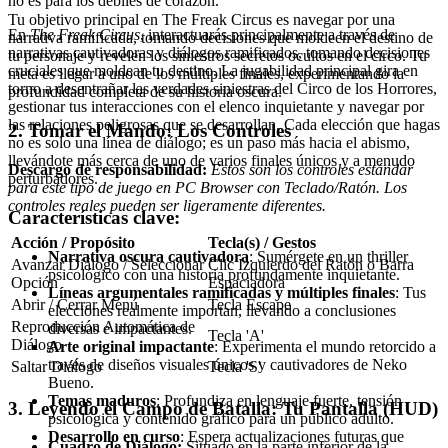
no es para los débiles de corazón.
Tu objetivo principal en The Freak Circus es navegar por una
En
The Freak Circus
, interactuarás principalmente a través de
narrativa ramificada, tomando decisiones que moldeen el destino de
narrativas cautivadoras y diálogos ramificados, tomando decisiones
tu personaje y revelen los siniestros secretos ocultos en el circo. Tu
cruciales que moldean tu destino. La jugabilidad principal gira en
meta es llegar a uno de los múltiples finales, experimentando la
torno a desentrañar las verdades siniestras del Circo de los Horrores,
profundidad completa de su historia oscura.
gestionar tus interacciones con el elenco inquietante y navegar por
las relaciones peligrosas que se desarrollan. Cada elección que hagas
2. Tomar el Mando: Los Controles
no es solo una línea de diálogo; es un paso más hacia el abismo,
llevándote más cerca de uno de varios finales únicos y a menudo
Descargo de responsabilidad:
Estos son los controles estándar
perturbadores.
para este tipo de juego en PC Browser con Teclado/Ratón. Los
controles reales pueden ser ligeramente diferentes.
Características clave:
Acción / Propósito
Tecla(s) / Gestos
Narrativa oscura cautivadora
: Sumérgete en un thriller
Avanzar Diálogo / Seleccionar
Clic Izquierdo del Ratón o Barra
psicológico con una historia profundamente inquietante.
Opción
Espaciadora
Líneas argumentales ramificadas y múltiples finales
: Tus
Abrir / Cerrar Menú
Tecla Escape
elecciones realmente importan, llevando a conclusiones
Reproducción Automática de
diversas e impactantes.
Tecla 'A'
Diálogo
Arte original impactante
: Experimenta el mundo retorcido a
través de diseños visuales únicos y cautivadores de Neko
Saltar Diálogo
Tecla 'S'
Bueno.
Temas maduros
: Profundiza en lenguaje fuerte, tensión
3. Leyendo el Campo de Batalla: Tu Pantalla (HUD)
psicológica y contenido gráfico para un público adulto.
Desarrollo en curso
: Espera actualizaciones futuras que
Cuadro de Diálogo:
Situado en la parte inferior de la