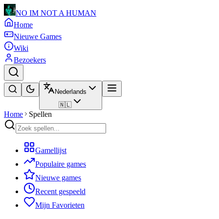
NO IM NOT A HUMAN
Home
Nieuwe Games
Wiki
Bezoekers
Nederlands
🇳🇱
Home
Spellen
Gamellijst
Populaire games
Nieuwe games
Recent gespeeld
Mijn Favorieten