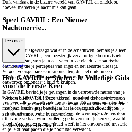
Duik vandaag in de bizarre wereld van GAVRIL en ontdek op
hoeveel manieren je nacht mis kan gaan!
Speel GAVRIL: Een Nieuwe
Nachtmerrie...
Wacht!
Lees meer
Heb je je ooit afgevraagd wat er in de schaduwen loert als je alleen
thuis bent? GAVRIL, een meesterlijk vervaardigde horrorvisuele
roman van Part, stort je in een verontrustende, duister satirische
Hoe te spelen
ontmoeting die je percepties van angst en het absurde uitdaagt.
Vergeet voorspelbare schrikmomenten; dit spel duikt in een
Hoe GAVRIL te Spelen: Je Volledige Gids
psychologisch labyrint waar elk bizar moment zorgvuldig is
ontworpen om onder je huid te kruipen.
voor de Eerste Keer
In GAVRIL bevind je je gevangen in de vertrouwde muren van je
eigen huis, geconfronteerd met een enigmatische indringer wiens
Welkom bij GAVRIL! Deze gids zal je snel op de hoogte brengen
motieven alle conventionele logica tarten. Dit is geen monster dat je
van alles wat je moet weten om door zijn verontrustende wereld te
met brute kracht kunt bestrijden; het is een entiteit die gedijt op
navigeren. Maak je geen zorgen, de gameplay is eenvoudig, en je
verontrustende interacties en onverwachte wendingen. Je reis door
zult al snel impactvolle keuzes maken.
dit bizarre verhaal wordt volledig gedreven door je keuzes, waarbij
elke beslissing een nieuwe draad weeft in het ontvouwend mysterie
1. Je Missie: Het Doel
en je leidt naar paden die je nooit had verwacht.