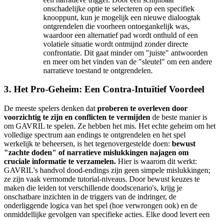
onschadelijke optie te selecteren op een specifiek
knooppunt, kun je mogelijk een nieuwe dialoogtak
ontgrendelen die voorheen ontoegankelijk was,
waardoor een alternatief pad wordt onthuld of een
volatiele situatie wordt ontmijnd zonder directe
confrontatie. Dit gaat minder om "juiste" antwoorden
en meer om het vinden van de "sleutel" om een andere
narratieve toestand te ontgrendelen.
3. Het Pro-Geheim: Een Contra-Intuïtief Voordeel
De meeste spelers denken dat
proberen te overleven door
voorzichtig te zijn en conflicten te vermijden
de beste manier is
om GAVRIL te spelen. Ze hebben het mis. Het echte geheim om het
volledige spectrum aan endings te ontgrendelen en het spel
werkelijk te beheersen, is het tegenovergestelde doen:
bewust
"zachte doden" of narratieve mislukkingen najagen om
cruciale informatie te verzamelen.
Hier is waarom dit werkt:
GAVRIL's handvol dood-endings zijn geen simpele mislukkingen;
ze zijn vaak vermomde tutorial-niveaus. Door bewust keuzes te
maken die leiden tot verschillende doodscenario's, krijg je
onschatbare inzichten in de triggers van de indringer, de
onderliggende logica van het spel (hoe verwrongen ook) en de
onmiddellijke gevolgen van specifieke acties. Elke dood levert een