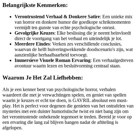
Belangrijkste Kenmerken:
Verontrustend Verhaal & Donkere Satire
: Een unieke mix
van horror en donkere humor die goedkope schrikmomenten
vermijdt ten gunste van echte psychologische onrust.
Gevolgrijke Keuzes
: Elke beslissing die je neemt beïnvloedt
direct de voortgang van het verhaal en uiteindelijk je lot.
Meerdere Eindes
: Verken zes verschillende conclusies,
waarvan de helft huiveringwekkende doodscenario's zijn, wat
aanzienlijke herhaalbaarheid toevoegt.
Immersieve Visuele Roman Ervaring
: Een verhaalgedreven
avontuur waarin lezen en besluitvorming centraal staan.
Waarom Je Het Zal Liefhebben:
Als je een kenner bent van psychologische horror, verhalen
waardeert die met je verwachtingen spelen, en geniet van spellen
waarin je keuzes er echt toe doen, is GAVRIL absoluut een must-
play. Het is perfect voor degenen die genieten van het ontrafelen van
mysteries met een duister humoristische twist en niet bang zijn om
het verontrustende onbekende tegemoet te treden. Bereid je voor op
een ervaring die lang zal blijven hangen nadat de aftiteling is
afgelopen.