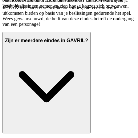
entertoets te drukken. Als visuele novelle draait de ervaring om
verdient.
lezen, beslissingen nemen en zien hoe je keuzes zich ontvouwen.
Ja, GAVRIL heeft 6 verschillende eindes, die verschillende
uitkomsten bieden op basis van je beslissingen gedurende het spel.
Wees gewaarschuwd, de helft van deze eindes betreft de ondergang
van een personage!
Zijn er meerdere eindes in GAVRIL?