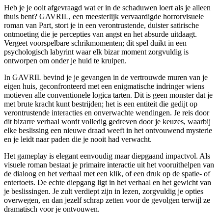
Heb je je ooit afgevraagd wat er in de schaduwen loert als je alleen
thuis bent? GAVRIL, een meesterlijk vervaardigde horrorvisuele
roman van Part, stort je in een verontrustende, duister satirische
ontmoeting die je percepties van angst en het absurde uitdaagt.
Vergeet voorspelbare schrikmomenten; dit spel duikt in een
psychologisch labyrint waar elk bizar moment zorgvuldig is
ontworpen om onder je huid te kruipen.
In GAVRIL bevind je je gevangen in de vertrouwde muren van je
eigen huis, geconfronteerd met een enigmatische indringer wiens
motieven alle conventionele logica tarten. Dit is geen monster dat je
met brute kracht kunt bestrijden; het is een entiteit die gedijt op
verontrustende interacties en onverwachte wendingen. Je reis door
dit bizarre verhaal wordt volledig gedreven door je keuzes, waarbij
elke beslissing een nieuwe draad weeft in het ontvouwend mysterie
en je leidt naar paden die je nooit had verwacht.
Het gameplay is elegant eenvoudig maar diepgaand impactvol. Als
visuele roman bestaat je primaire interactie uit het vooruithelpen van
de dialoog en het verhaal met een klik, of een druk op de spatie- of
entertoets. De echte diepgang ligt in het verhaal en het gewicht van
je beslissingen. Je zult verdiept zijn in lezen, zorgvuldig je opties
overwegen, en dan jezelf schrap zetten voor de gevolgen terwijl ze
dramatisch voor je ontvouwen.