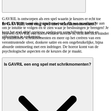
GAVRIL is ontworpen als een spel waarin je keuzes er echt toe
doen. Er is geen enkele 'juiste' antwoord, dus we moedigen je aan
Is GAVRIL een eng spel met schrikmomenten?
om je intuïtie te volgen en te zien waar je beslissingen je brengen! Je
kunt het spel altijd opnieuw spelen om verschillende paden en
Hoewel GAVRIL een horror visuele novelle is, richt het zich minder
uitkomsten te verkennen.
op traditionele schrikmomenten en meer op het creëren van een
verontrustende sfeer, donkere satire en een ongebruikelijke, bijna
absurde ontmoeting met een indringer. De horror komt van de
psychologische aspecten en de keuzes die je maakt.
Is GAVRIL een eng spel met schrikmomenten?