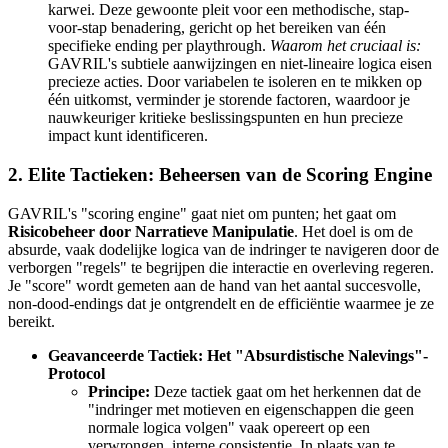
karwei. Deze gewoonte pleit voor een methodische, stap-
voor-stap benadering, gericht op het bereiken van één
specifieke ending per playthrough.
Waarom het cruciaal is:
GAVRIL's subtiele aanwijzingen en niet-lineaire logica eisen
precieze acties. Door variabelen te isoleren en te mikken op
één uitkomst, verminder je storende factoren, waardoor je
nauwkeuriger kritieke beslissingspunten en hun precieze
impact kunt identificeren.
2. Elite Tactieken: Beheersen van de Scoring Engine
GAVRIL's "scoring engine" gaat niet om punten; het gaat om
Risicobeheer door Narratieve Manipulatie
. Het doel is om de
absurde, vaak dodelijke logica van de indringer te navigeren door de
verborgen "regels" te begrijpen die interactie en overleving regeren.
Je "score" wordt gemeten aan de hand van het aantal succesvolle,
non-dood-endings dat je ontgrendelt en de efficiëntie waarmee je ze
bereikt.
Geavanceerde Tactiek: Het "Absurdistische Nalevings"-
Protocol
Principe:
Deze tactiek gaat om het herkennen dat de
"indringer met motieven en eigenschappen die geen
normale logica volgen" vaak opereert op een
verwrongen, interne consistentie. In plaats van te