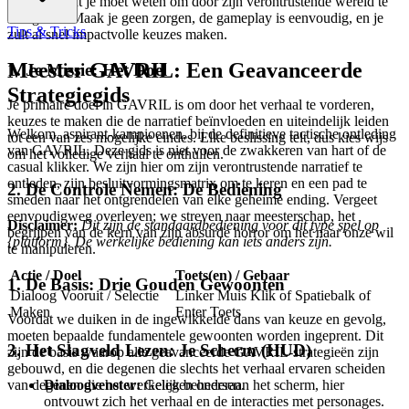
van alles wat je moet weten om door zijn verontrustende wereld te
navigeren. Maak je geen zorgen, de gameplay is eenvoudig, en je
Tips & Tricks
zult al snel impactvolle keuzes maken.
Meester GAVRIL: Een Geavanceerde
1. Je Missie: Het Doel
Strategiegids
Je primaire doel in GAVRIL is om door het verhaal te vorderen,
keuzes te maken die de narratief beïnvloeden en uiteindelijk leiden
Welkom, aspirant-kampioenen, bij de definitieve tactische ontleding
tot een van zes mogelijke eindes. Elke beslissing telt, dus kies wijs
van GAVRIL. Deze gids is niet voor de zwakkeren van hart of de
om het volledige verhaal te onthullen.
casual klikker. We zijn hier om zijn verontrustende narratief te
ontleden, zijn besluitvormingsmatrix om te keren en een pad te
2. De Controle Nemen: De Bediening
smeden naar het ontgrendelen van elke geheime ending. Vergeet
eenvoudigweg overleven; we streven naar meesterschap, het
Disclaimer:
Dit zijn de standaardbediening voor dit type spel op
begrijpen van de kern van zijn absurde horror om het naar onze wil
{platform}. De werkelijke bediening kan iets anders zijn.
te manipuleren.
Actie / Doel
Toets(en) / Gebaar
1. De Basis: Drie Gouden Gewoonten
Dialoog Vooruit / Selectie
Linker Muis Klik of Spatiebalk of
Maken
Enter Toets
Voordat we duiken in de ingewikkelde dans van keuze en gevolg,
moeten bepaalde fundamentele gewoonten worden ingeprent. Dit
3. Het Slagveld Lezen: Je Scherm (HUD)
zijn de basis waarop alle geavanceerde GAVRIL-strategieën zijn
gebouwd, en die degenen die slechts het verhaal ervaren scheiden
van degenen die het werkelijk beheersen.
Dialoogvenster:
Gelegen onderaan het scherm, hier
ontvouwt zich het verhaal en de interacties met personages.