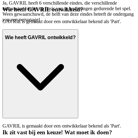
Ja, GAVRIL heeft 6 verschillende eindes, die verschillende
uitkomsten bieden op basis van je beslissingen gedurende het spel.
Wie heeft GAVRIL ontwikkeld?
Wees gewaarschuwd, de helft van deze eindes betreft de ondergang
van een personage!
GAVRIL is gemaakt door een ontwikkelaar bekend als 'Part'.
Wie heeft GAVRIL ontwikkeld?
GAVRIL is gemaakt door een ontwikkelaar bekend als 'Part'.
Ik zit vast bij een keuze! Wat moet ik doen?