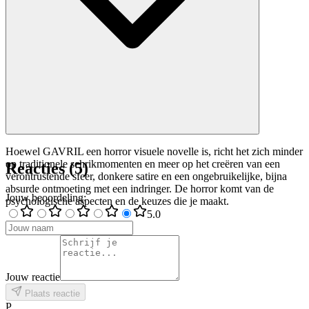
Hoewel GAVRIL een horror visuele novelle is, richt het zich minder
op traditionele schrikmomenten en meer op het creëren van een
Reacties
(
5
)
verontrustende sfeer, donkere satire en een ongebruikelijke, bijna
absurde ontmoeting met een indringer. De horror komt van de
Jouw beoordeling
:
psychologische aspecten en de keuzes die je maakt.
5
.0
Jouw reactie
Plaats reactie
P