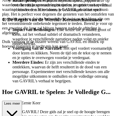
Als je een kenner bent van psychologische horror, verhalen
Keuze- prompts:
Wanneer ze verschijnen, poppen deze op
waardeert die met je verwachtingen spelen, en geniet van spellen
over het dialoogvenster en bieden ze je opties om het verhaal
waarin je keuzes er echt toe doen, is GAVRIL absoluut een must-
te beïnvloeden. Hier komen je beslissingen in het spel!
play. Het is perfect voor degenen die genieten van het ontrafelen van
mysteries met een duister humoristische twist en niet bang zijn om
4. De Regels van de Wereld: Kernmechanismen
het verontrustende onbekende tegemoet te treden. Bereid je voor op
een ervaring die lang zal blijven hangen nadat de aftiteling is
Impact van Beslissingen:
Elke keuze die je maakt, groot of
afgelopen.
klein, zal het verhaal subtiel of dramatisch veranderen,
waardoor je verschillende narratieve paden volgt en unieke
Duik vandaag in de bizarre wereld van GAVRIL en ontdek op
eindes bereikt.
hoeveel manieren je nacht mis kan gaan!
Voortgang van de Narratief:
Het spel vordert voornamelijk
door lezen en klikken. Neem de tijd om de tekst op te nemen
en je opties te overwegen voordat je verdergaat.
Meerdere Eindes:
Er zijn zes verschillende eindes te
ontdekken, waarvan de helft resulteert in de dood van een
personage. Experimenteer met verschillende keuzes om alle
mogelijke uitkomsten te onthullen en de volledige omvang
van GAVRIL's verhaal te begrijpen.
Hoe GAVRIL te Spelen: Je Volledige G...
ids voor de Eerste Keer
Lees meer
Welkom bij GAVRIL! Deze gids zal je snel op de hoogte brengen