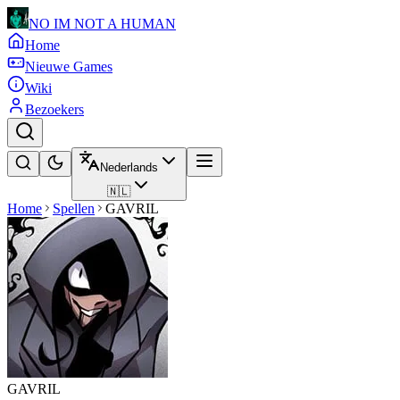
NO IM NOT A HUMAN
Home
Nieuwe Games
Wiki
Bezoekers
Nederlands
🇳🇱
Home
Spellen
GAVRIL
GAVRIL