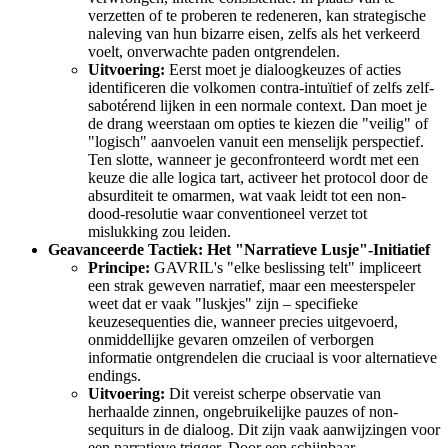
verzetten of te proberen te redeneren, kan strategische
naleving van hun bizarre eisen, zelfs als het verkeerd
voelt, onverwachte paden ontgrendelen.
Uitvoering:
Eerst moet je dialoogkeuzes of acties
identificeren die volkomen contra-intuïtief of zelfs zelf-
sabotérend lijken in een normale context. Dan moet je
de drang weerstaan om opties te kiezen die "veilig" of
"logisch" aanvoelen vanuit een menselijk perspectief.
Ten slotte, wanneer je geconfronteerd wordt met een
keuze die alle logica tart, activeer het protocol door de
absurditeit te omarmen, wat vaak leidt tot een non-
dood-resolutie waar conventioneel verzet tot
mislukking zou leiden.
Geavanceerde Tactiek: Het "Narratieve Lusje"-Initiatief
Principe:
GAVRIL's "elke beslissing telt" impliceert
een strak geweven narratief, maar een meesterspeler
weet dat er vaak "luskjes" zijn – specifieke
keuzesequenties die, wanneer precies uitgevoerd,
onmiddellijke gevaren omzeilen of verborgen
informatie ontgrendelen die cruciaal is voor alternatieve
endings.
Uitvoering:
Dit vereist scherpe observatie van
herhaalde zinnen, ongebruikelijke pauzes of non-
sequiturs in de dialoog. Dit zijn vaak aanwijzingen voor
een narratieve trigger. Door een schijnbaar