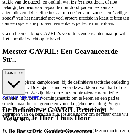
stukje van de puzzel, en onthult wat je
niet
moet doen, of nog
belangrijker,
waarom
bepaalde non-dood-paden bestaan als
alternatieven. Dit stelt je in staat om de "gevarenzones" en "veilige
zones" van het narratief met veel grotere precisie in kaart te brengen
dan een speler die probeert een enkele, perfecte run te doen.
Ga nu heen en buig GAVRIL's verontrustende realiteit naar je wil.
Het narratief wacht op je bevel.
Meester GAVRIL: Een Geavanceerde
Str...
ategiegids
Lees meer
Welkom, aspirant-kampioenen, bij de definitieve tactische ontleding
van GAVRIL. Deze gids is niet voor de zwakkeren van hart of de
casual klikker. We zijn hier om zijn verontrustende narratief te
Waarom hier spelen?
ontleden, zijn besluitvormingsmatrix om te keren en een pad te
smeden naar het ontgrendelen van elke geheime ending. Vergeet
De Definitieve GAVRIL Ervaring:
eenvoudigweg overleven; we streven naar meesterschap, het
begrijpen van de kern van zijn absurde horror om het naar onze wil
Waarom Je Hier Thuis Hoor
te manipuleren.
1. De Basis: Drie Gouden Gewoonten
Fundamenteel geloven we dat gamen pure vreugde zou moeten zijn,