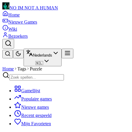
NO IM NOT A HUMAN
Home
Nieuwe Games
Wiki
Bezoekers
Nederlands
🇳🇱
Home
Tags
Puzzle
Gamellijst
Populaire games
Nieuwe games
Recent gespeeld
Mijn Favorieten