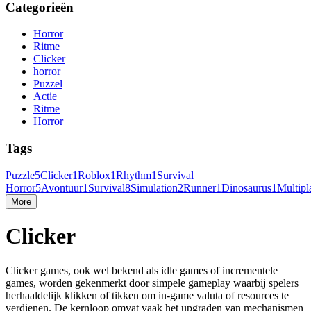
Categorieën
Horror
Ritme
Clicker
horror
Puzzel
Actie
Ritme
Horror
Tags
Puzzle
5
Clicker
1
Roblox
1
Rhythm
1
Survival
Horror
5
Avontuur
1
Survival
8
Simulation
2
Runner
1
Dinosaurus
1
Multipl
More
Clicker
Clicker games, ook wel bekend als idle games of incrementele
games, worden gekenmerkt door simpele gameplay waarbij spelers
herhaaldelijk klikken of tikken om in-game valuta of resources te
verdienen. De kernloop omvat vaak het upgraden van mechanismen