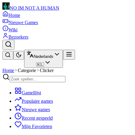
NO IM NOT A HUMAN
Home
Nieuwe Games
Wiki
Bezoekers
Nederlands
🇳🇱
Home
Categorie
Clicker
Gamellijst
Populaire games
Nieuwe games
Recent gespeeld
Mijn Favorieten