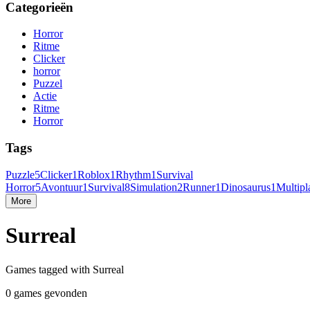
Categorieën
Horror
Ritme
Clicker
horror
Puzzel
Actie
Ritme
Horror
Tags
Puzzle
5
Clicker
1
Roblox
1
Rhythm
1
Survival
Horror
5
Avontuur
1
Survival
8
Simulation
2
Runner
1
Dinosaurus
1
Multipl
More
Surreal
Games tagged with Surreal
0 games gevonden