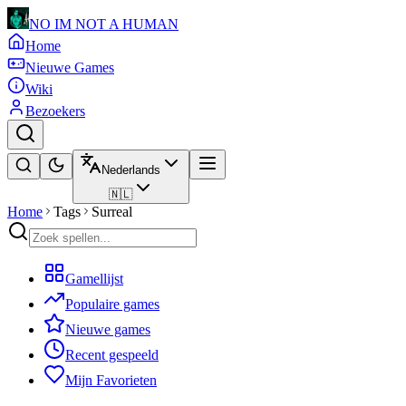
NO IM NOT A HUMAN
Home
Nieuwe Games
Wiki
Bezoekers
Nederlands
🇳🇱
Home
Tags
Surreal
Gamellijst
Populaire games
Nieuwe games
Recent gespeeld
Mijn Favorieten