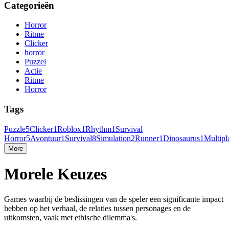
Categorieën
Horror
Ritme
Clicker
horror
Puzzel
Actie
Ritme
Horror
Tags
Puzzle
5
Clicker
1
Roblox
1
Rhythm
1
Survival
Horror
5
Avontuur
1
Survival
8
Simulation
2
Runner
1
Dinosaurus
1
Multipl
More
Morele Keuzes
Games waarbij de beslissingen van de speler een significante impact
hebben op het verhaal, de relaties tussen personages en de
uitkomsten, vaak met ethische dilemma's.