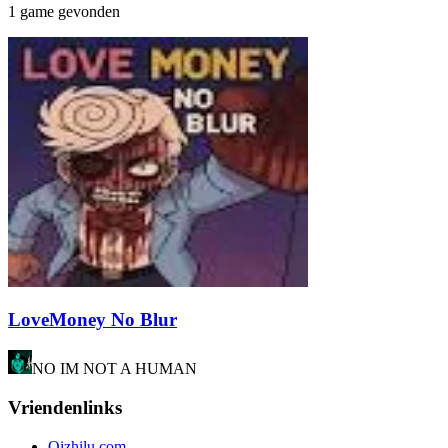
1 game gevonden
LoveMoney No Blur
NO IM NOT A HUMAN
Vriendenlinks
Qizhilu.com