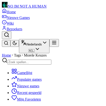
NO IM NOT A HUMAN
Home
Nieuwe Games
Wiki
Bezoekers
Nederlands
🇳🇱
Home
Tags
Morele Keuzes
Gamellijst
Populaire games
Nieuwe games
Recent gespeeld
Mijn Favorieten