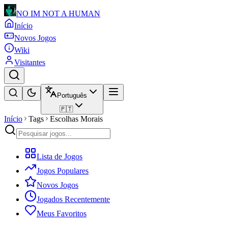
NO IM NOT A HUMAN
Início
Novos Jogos
Wiki
Visitantes
Português
🇵🇹
Início
Tags
Escolhas Morais
Lista de Jogos
Jogos Populares
Novos Jogos
Jogados Recentemente
Meus Favoritos