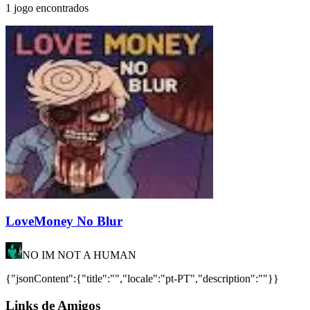
1 jogo encontrados
LoveMoney No Blur
NO IM NOT A HUMAN
{"jsonContent":{"title":"","locale":"pt-PT","description":""}}
Links de Amigos