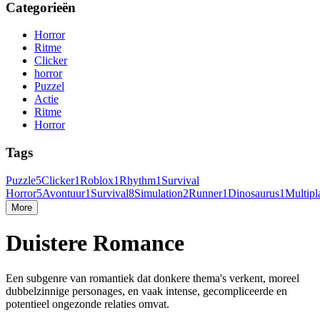
Categorieën
Horror
Ritme
Clicker
horror
Puzzel
Actie
Ritme
Horror
Tags
Puzzle
5
Clicker
1
Roblox
1
Rhythm
1
Survival
Horror
5
Avontuur
1
Survival
8
Simulation
2
Runner
1
Dinosaurus
1
Multipl
More
Duistere Romance
Een subgenre van romantiek dat donkere thema's verkent, moreel
dubbelzinnige personages, en vaak intense, gecompliceerde en
potentieel ongezonde relaties omvat.