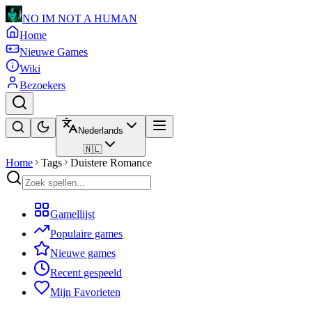
NO IM NOT A HUMAN
Home
Nieuwe Games
Wiki
Bezoekers
Nederlands
🇳🇱
Home
Tags
Duistere Romance
Gamellijst
Populaire games
Nieuwe games
Recent gespeeld
Mijn Favorieten