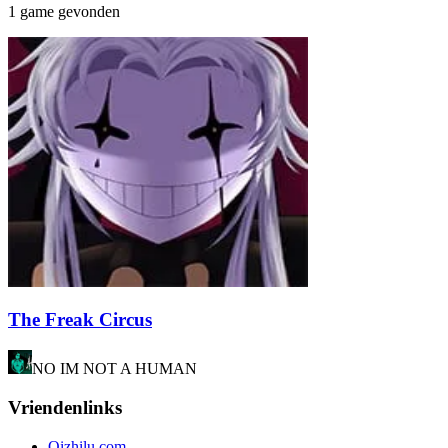
1 game gevonden
The Freak Circus
NO IM NOT A HUMAN
Vriendenlinks
Qizhilu.com