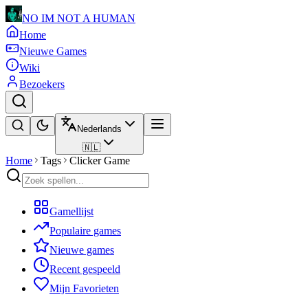
NO IM NOT A HUMAN
Home
Nieuwe Games
Wiki
Bezoekers
Nederlands
🇳🇱
Home
Tags
Clicker Game
Gamellijst
Populaire games
Nieuwe games
Recent gespeeld
Mijn Favorieten