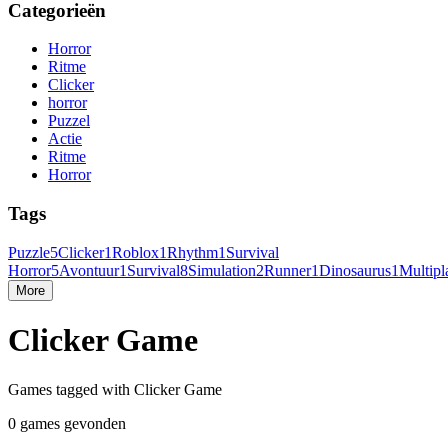
Categorieën
Horror
Ritme
Clicker
horror
Puzzel
Actie
Ritme
Horror
Tags
Puzzle
5
Clicker
1
Roblox
1
Rhythm
1
Survival
Horror
5
Avontuur
1
Survival
8
Simulation
2
Runner
1
Dinosaurus
1
Multipl
More
Clicker Game
Games tagged with Clicker Game
0 games gevonden