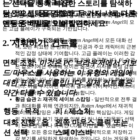
1. 기초: 세 가지 황금 습관
는 선택을 통해 복잡한 스토리를 탐색하
는 것으로, 궁극적으로 두 가지 서로 다른
당신의 선택을 감행하고
속
Rotten Angel
고급 기법에 들어가기 전에, 특정 기초 습관을 뿌리 깊이 새겨
엔딩 중 하나로 이어집니다.
야 합니다. 이것들은 선택 사항이 아닙니다;
Rotten Angel
의 모
어두운 비밀을 오늘 발견하세요!
든 고급 플레이가 구축되는 기반입니다.
황금 습관 1: 감정 매핑
-
Rotten Angel
에서 모든 대화 선
2. 지휘하기: 컨트롤
택, 모든 미묘한 톤 변화는 주인공과 주요 캐릭터의 근본
적인 감정 상태에 기여합니다. 고급 플레이는 이러한 감
정 궤적을 적극적으로 매핑할 것을 요구합니다. 이 습관
면책 조항:
이것은 PC 브라우저에서 키보
은 겉보기에는 무해해 보이는 옵션이 서사를 특정 감정
드/마우스를 사용하는 이 유형의 게임에
상태(예: 신뢰, 의심, 집착)로 유도할 수 있다는 것을 이해
하는 것입니다. 이는 분기 경로를 해제하는 데 핵심적입
대한 표준 컨트롤입니다. 실제 컨트롤은
니다. 이를 무시하면 무작위 결과로 이어지지만, 마스터
약간 다를 수 있습니다.
하면 정확한 서사 제어가 가능합니다.
황금 습관 2: 재귀적 세이브 스캄밍
- 일반적으로 전투 결
과 최대화를 위해 연관되지만,
Rotten Angel
에서 재귀적
행동 / 목적
키 / 제스처
세이브 스캄밍은 서사 최적화를 위한 핵심입니다. 게임
의 간결함과 분기 경로로 인해 단 하나의 "잘못된" 선택
대화 진행 / 옵
왼쪽 마우스 클릭 또는
이 전체 엔딩이나 독특한 CG를 차단할 수 있습니다. 이
션 선택
스페이스바
습관은 모든 중요한 선택
이전
에 전략적으로 저장하고
각 분기를 세밀하게 탐색하는 것입니다. 이는 게임을 단