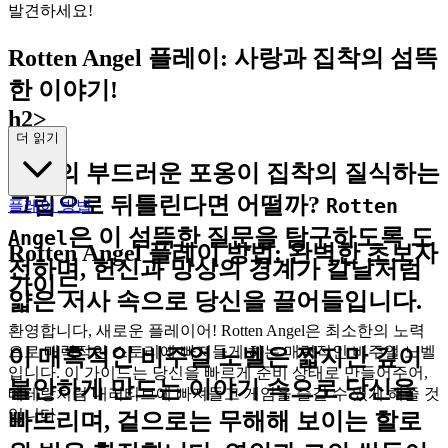
발견하세요!
Rotten Angel 플레이: 사랑과 집착의 섬뜩
한 이야기!
h2>
더 읽기
사랑의 부드러운 포옹이 집착의 질식하는
그립으로 뒤틀린다면 어떨까?
Rotten
플레이 방법
은 이 섬뜩한 질문을 탐구하도록 도
Angel
Rotten Angel 플레이 방법: 완벽한 초보자
전하며, 헌신과 망상의 경계가 칼날처럼
가이드
얇은 서사 속으로 당신을 끌어들입니다.
환영합니다, 새로운 플레이어! Rotten Angel은 최소한의 노력
으로 매력적인 스토리에 빠져들게 하는 매력적인 비주얼 노벨
이 매혹적인 비주얼 노벨은 짧지만 깊이
입니다. 이 가이드는 당신을 빠르게 준비 상태로 만들어주어,
불안하게 만드는 이야기 속으로 당신을
베테랑처럼 내러티브에 빠져들고 게임을 즐길 수 있게 해줄 것
입니다.
빠뜨리며, 겉으로는 무해해 보이는 할로