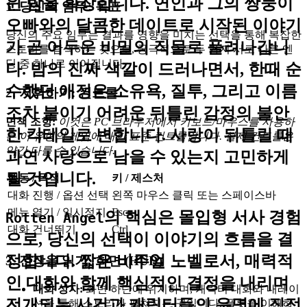
윈 밤을 확장합니다. 연인과 그의 쌍둥이
1. 당신의 임무: 목표
오빠와의 달콤한 데이트로 시작된 이야기
당신의 주요 임무는 결과를 영향을 미치는 선택을 통해 복잡한
가 곧 어두운 비밀의 직물로 풀려나갑니
스토리를 탐색하는 것으로, 궁극적으로 두 가지 서로 다른 엔
딩 중 하나로 이어집니다.
다. 밤의 진짜 색깔이 드러나면서, 한때 순
수했던 애정은 소유욕, 질투, 그리고 이름
2. 지휘하기: 컨트롤
조차 붙이기 어려운 뒤틀린 감정의 불안
면책 조항:
이것은 PC 브라우저에서 키보드/마우스를 사용하
한 칵테일로 변합니다. 사랑이 뒤틀릴 때
는 이 유형의 게임에 대한 표준 컨트롤입니다. 실제 컨트롤은
약간 다를 수 있습니다.
과연 사랑으로 남을 수 있는지 고민하게
될 것입니다.
행동 / 목적
키 / 제스처
대화 진행 / 옵션 선택
왼쪽 마우스 클릭 또는 스페이스바
메뉴 열기 / 일시정지
Esc
의 핵심은 몰입형 서사 경험
Rotten Angel
대화 건너뛰기
Ctrl
으로, 당신의 선택이 이야기의 흐름을 결
정합니다. 짧은 비주얼 노벨로서, 매력적
3. 전장을 읽기: 화면 (HUD)
인 대화와 함께 핵심적인 결정을 내리며
대화 상자:
화면 하단에 위치하며, 캐릭터 대화와 내레이
전개되는 사건과 캐릭터들의 운명에 직접
션을 통해 스토리가 펼쳐지는 곳입니다. 플롯을 이해하