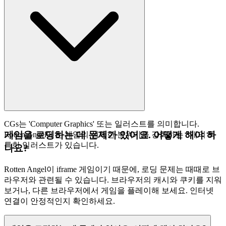
CGs는 'Computer Graphics' 또는 일러스트를 의미합니다.
게임을 로딩하는 데 문제가 있어요. 어떻게 해야 하
Rotten Angel에는 게임의 섬뜩한 분위기를 강화하는 3개의 독
특한 일러스트가 있습니다.
나요?
Rotten Angel이 iframe 게임이기 때문에, 로딩 문제는 때때로 브
라우저와 관련될 수 있습니다. 브라우저의 캐시와 쿠키를 지워
보거나, 다른 브라우저에서 게임을 플레이해 보세요. 인터넷
연결이 안정적인지 확인하세요.