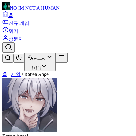
NO IM NOT A HUMAN
홈
신규 게임
위키
방문자
한국어
🇰🇷
홈
게임
Rotten Angel