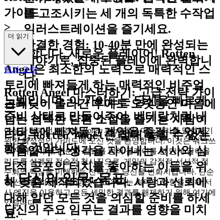
가이드
를 고조시키는 세 개의 독특한 수작업
>
일러스트레이션을 즐기세요.
더 읽기
간결한 경험:
10-40분 만에 완성되는
환영합니다, 새로운 플레이어! Rotten
이야기로, 집중된 플레이에 완벽합니
Angel은 최소한의 노력으로 매력적인 스
팁과 요령
다.
토리에 빠져들게 하는 매력적인 비주얼
Rotten Angel 마스터하기: 고급 전략 가이
노벨입니다. 이 가이드는 당신을 빠르게
크레딧이 올라간 후에도 오랫동안 마음에
드
준비 상태로 만들어주어, 베테랑처럼 내
남는 섬뜩한 단편 소설을 즐기는 사람이
러티브에 빠져들고 게임을 즐길 수 있게
야심찬 챔피언 여러분,
Rotten Angel
에서 마스터리를 달성하기
라면,
은 절대 놓칠 수 없는
Rotten Angel
위한 확정적인 가이드에 오신 것을 환영합니다. 이것은 워크쓰
해줄 것입니다.
작품입니다. 생각을 자아내는 서사와 심
루가 아닙니다; 단순한 완료를 넘어 플레이를 한 단계 끌어올
리도록 설계된 전술적 청사진으로, 게임의 감정적·서사적 점
리적 공포의 터치를 좋아하는 이들을 위
수화의 핵심을 이해하는 전략가로 당신을 변화시킵니다. 단순
1. 당신의 임무: 목표
해 맞춤 제작되었습니다. 사랑과 신뢰에
히 선택을 하는 것을 잊으세요; 우리는 최대의 영향을 위해 서
사 엔진을 이용하고 모든 세밀한 결과를 해제하기 위해 여기에
대해 알던 모든 것을 의심할 준비를 하세
있습니다.
당신의 주요 임무는 결과를 영향을 미치
요.