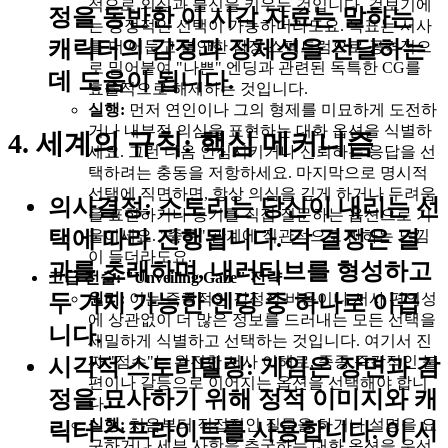
적으로 의심과 불신을 키우는 것입니다. 겉보기에
정을 동반한 이 시각 자료는 말하는
는 긍정적인 선택이 가능하더라도요. 목표는 서사
캐릭터의 감정과 정체성을 전달하는
를 더 어둡고 불안한 감정 스펙트럼으로 공격적으
로 밀어붙여 "나쁜" 엔딩과 관련된 독특한 CG를
데 도움이 됩니다.
효율적으로 해제하는 것입니다.
실행:
먼저 연인이나 그의 형제를 미묘하게 도전하
거나 내부적 의심을 표현하는 대화 옵션을 식별하
4. 세계의 규칙: 핵심 메커니즘
세요. 그런 다음 안심시키거나 신뢰하는 응답을 선
택하려는 충동을 저항하세요. 마지막으로 명시적
선택에 직면하면, 항상 의심을 깊게 하거나 두려움
의사결정:
스토리는 당신이 내리는 선
을 표현하거나 동기를 직접 질문하는 옵션으로 기
택에 따라 진행됩니다. 각 결정은 결
울이세요. "좋은" 관계에 직관적으로 반하는 느낌
이 들더라도요.
과를 초래하며, 내러티브를 형성하고
고급 전술: "Unveiling Gaze" 전략
원리:
이는 즉각적인 감정적 비용이나 서사 편의성
두 가지 가능한 엔딩 중 하나로 이끕
에 상관없이 더 많은 정보를 드러내는 모든 선택을
니다.
세밀하게 식별하고 선택하는 것입니다. 여기서 진
짜 "점수"는 완전한 서사 이해로, 종종 즉각적인 불
시각적 스토리텔링:
게임은 장면과 감
편이나 갈등으로 이어지는 옵션을 선택해야 합니
정을 묘사하기 위해 정적 이미지와 캐
다.
실행:
처음부터 직접적인 질문을 하거나 설명을 요
릭터 스프라이트를 사용합니다. 이 시
구하거나 세부 사항을 추궁하는 대화 옵션을 우선