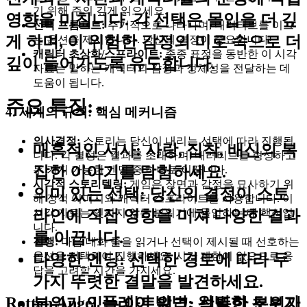
기 위해 주의 깊게 읽으세요.
영향을 미칩니다. 각 선택은 몰입을 더 깊
선택 프롬프트:
주기적으로 나타나며, 내러티브를 이끄
게 하며, 이 위험한 감정의 미로 속으로 더
는 옵션을 제시합니다. 당신의 결정이 중요합니다!
캐릭터 초상화/스프라이트:
종종 표정을 동반한 이 시각
깊이 들어가도록 유도합니다.
자료는 말하는 캐릭터의 감정과 정체성을 전달하는 데
도움이 됩니다.
주요 특징:
4. 세계의 규칙: 핵심 메커니즘
의사결정:
스토리는 당신이 내리는 선택에 따라 진행됩
매혹적인 서사:
사랑, 집착, 배신의 복
니다. 각 결정은 결과를 초래하며, 내러티브를 형성하고
잡한 이야기를 탐험하세요.
두 가지 가능한 엔딩 중 하나로 이끕니다.
시각적 스토리텔링:
게임은 장면과 감정을 묘사하기 위
의미 있는 선택:
당신의 결정이 스토
해 정적 이미지와 캐릭터 스프라이트를 사용합니다. 이
시각 자료는 잊히지 않는 분위기에 몰입하는 데 핵심입
라인에 직접 영향을 미쳐 다양한 결과
니다.
를 이끕니다.
진행:
다음 대화 줄을 읽거나 선택이 제시될 때 선호하는
옵션을 선택하여 진행하세요. 시간 제한이 없으므로 응
다양한 엔딩:
선택한 경로에 따라 두
답을 고려할 시간을 가지세요.
가지 뚜렷한 결말을 발견하세요.
Rotten Angel 플레이 방법: 완벽한 초보자
분위기 있는 아트워크:
섬뜩한 분위기