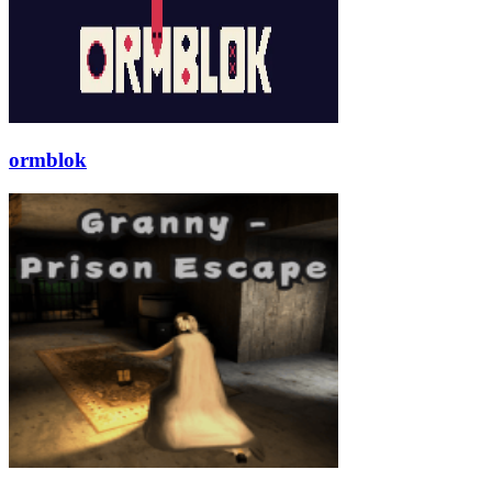
ormblok