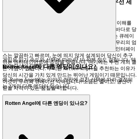
4. 플레이어에 대한 존중: 큐레이션된 품질 우선 세
계
당신의 시간과 지능은 귀중하며, 우리의 플랫폼은 그 이해를
반영합니다. 우리는 끝없고 구분되지 않은 콘텐츠의 바다로 당
신을 압도하지 않습니다. 대신, 우리는 신뢰할 수 있는 큐레이
터 역할을 하며, 품질, 혁신, 플레이어 즐거움에 대한 우리의 엄
격한 기준을 충족하는 게임만을 엄선합니다. 우리의 인터페이
스는 깔끔하고 빠르며, 눈에 띄지 않게 설계되어 당신이 추구
게임은 읽기 속도와 선택에 따라 약 10-40분 정도 걸립니다. 약
하는 엔터테인먼트에 초점을 맞춥니다. 여기에는 수천 개의 클
Rotten Angel에 다른 엔딩이 있나요?
8,000단어의 대화가 포함되어 있습니다.
론 게임이 없습니다. 우리는
을 추천하는 이유가
Rotten Angel
당신의 시간을 가치 있게 만드는 뛰어난 게임이기 때문입니다.
예, Rotten Angel에는 이야기 전반에 걸친 선택에 따라 결정되
이것이 우리의 큐레이션 약속입니다: 소음은 줄이고, 당신이
는 2개의 다른 엔딩이 있습니다.
받을 자격이 있는 품질을 더합니다.
Rotten Angel에 다른 엔딩이 있나요?