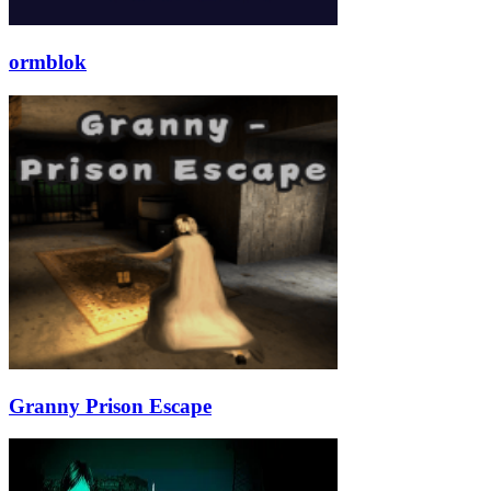
ormblok
Granny Prison Escape