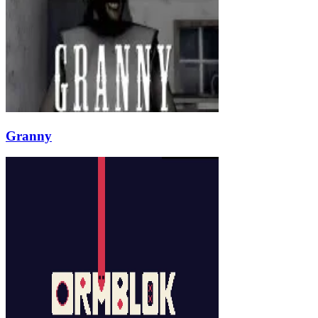
Granny