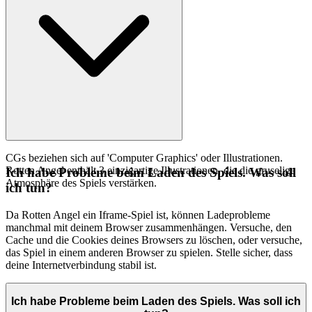
CGs beziehen sich auf 'Computer Graphics' oder Illustrationen.
Rotten Angel enthält 3 einzigartige Illustrationen, die die gruselige
Ich habe Probleme beim Laden des Spiels. Was soll
Atmosphäre des Spiels verstärken.
ich tun?
Da Rotten Angel ein Iframe-Spiel ist, können Ladeprobleme
manchmal mit deinem Browser zusammenhängen. Versuche, den
Cache und die Cookies deines Browsers zu löschen, oder versuche,
das Spiel in einem anderen Browser zu spielen. Stelle sicher, dass
deine Internetverbindung stabil ist.
Ich habe Probleme beim Laden des Spiels. Was soll ich