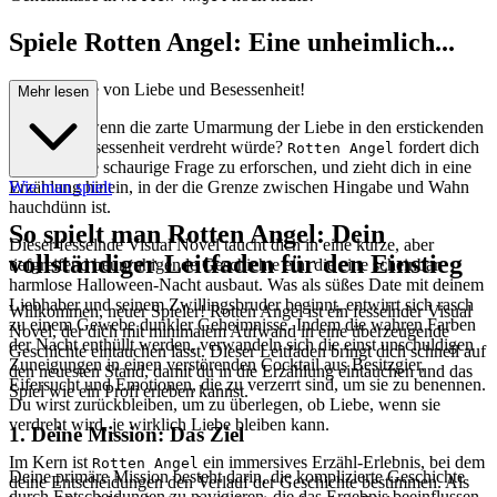
Spiele Rotten Angel: Eine unheimlich...
e Geschichte von Liebe und Besessenheit!
Mehr lesen
Was wäre, wenn die zarte Umarmung der Liebe in den erstickenden
Griff der Besessenheit verdreht würde?
fordert dich
Rotten Angel
heraus, diese schaurige Frage zu erforschen, und zieht dich in eine
Erzählung hinein, in der die Grenze zwischen Hingabe und Wahn
Wie man spielt
hauchdünn ist.
So spielt man Rotten Angel: Dein
Dieser fesselnde Visual Novel taucht dich in eine kurze, aber
vollständiger Leitfaden für den Einstieg
tiefgreifend beunruhigende Geschichte ein, die eine scheinbar
harmlose Halloween-Nacht ausbaut. Was als süßes Date mit deinem
Liebhaber und seinem Zwillingsbruder beginnt, entwirrt sich rasch
Willkommen, neuer Spieler! Rotten Angel ist ein fesselnder Visual
zu einem Gewebe dunkler Geheimnisse. Indem die wahren Farben
Novel, der dich mit minimalem Aufwand in eine überzeugende
der Nacht enthüllt werden, verwandeln sich die einst unschuldigen
Geschichte eintauchen lässt. Dieser Leitfaden bringt dich schnell auf
Zuneigungen in einen verstörenden Cocktail aus Besitzgier,
den neuesten Stand, damit du in die Erzählung eintauchen und das
Eifersucht und Emotionen, die zu verzerrt sind, um sie zu benennen.
Spiel wie ein Profi erleben kannst.
Du wirst zurückbleiben, um zu überlegen, ob Liebe, wenn sie
verdreht wird, je wirklich Liebe bleiben kann.
1. Deine Mission: Das Ziel
Im Kern ist
ein immersives Erzähl-Erlebnis, bei dem
Rotten Angel
Deine primäre Mission besteht darin, die komplizierte Geschichte
deine Entscheidungen den Verlauf der Geschichte bestimmen. Als
durch Entscheidungen zu navigieren, die das Ergebnis beeinflussen