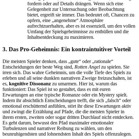
fordern oder auf Details drängen. Wenn sich eine
Gelegenheit zur Untersuchung oder Beobachtung
bietet, ergreift sie immer. Das bedeutet oft, Chancen zu
opfern, eine „angenehme“ Atmosphäre
aufrechtzuerhalten, aber es ist essenziell, um den vollen
Umfang der Spielsgeheimnisse zu enthüllen und die
Inhaltsentdeckung zu maximieren.
3. Das Pro-Geheimnis: Ein kontraintuitiver Vorteil
Die meisten Spieler denken, dass „gute“ oder „rationale“
Entscheidungen der beste Weg sind,
Rotten Angel
zu spielen. Sie
irren sich. Das wahre Geheimnis, um die volle Tiefe des Spiels zu
erleben und all seine dunklen narrativen Zweige freizuschalten, ist
es,
kognitive Dissonanz
zu umarmen. Hier ist, warum das
funktioniert: Das Spiel ist so gestaltet, dass es mit euren
Erwartungen an eine typische Romanze oder ein Mystery spielt.
Indem ihr absichtlich Entscheidungen trefft, die sich „falsch“ oder
emotional erschütternd anfühlen, stört ihr diese Erwartungen aktiv
und zwingt die Erzählung auf Pfade, die die meisten Spieler in
ihrem ersten, zweiten oder sogar dritten Durchlauf nicht entdecken.
Es geht darum, bewusst den Pfad maximaler emotionaler
Turbulenzen und narrativer Reibung zu wählen, um den
beunruhigendsten und lohnendsten Inhalt des Spiels offenzulegen.