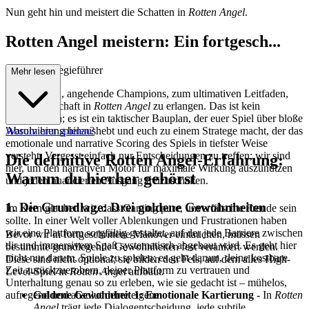
Nun geht hin und meistert die Schatten in
Rotten Angel
.
Rotten Angel meistern: Ein fortgesch...
rittener Strategieführer
Mehr lesen
Willkommen, angehende Champions, zum ultimativen Leitfaden,
um Meisterschaft in
Rotten Angel
zu erlangen. Das ist kein
Walkthrough; es ist ein taktischer Bauplan, der euer Spiel über bloße
Absolvierung hinaushebt und euch zu einem Stratege macht, der das
Warum hier spielen?
emotionale und narrative Scoring des Spiels in tiefster Weise
versteht. Vergesst einfach nur Entscheidungen zu treffen; wir sind
Die definitive Rotten Angel-Erfahrung:
hier, um den narrativen Motor für maximale Wirkung auszunutzen
Warum du hierher gehörst
und jeden nuancierten Ausgang freizuschalten.
1. Die Grundlage: Drei goldene Gewohnheiten
Im Kern glauben wir, dass Gaming pure, unverfälschte Freude sein
sollte. In einer Welt voller Ablenkungen und Frustrationen haben
wir eine Plattform sorgfältig gestaltet, auf der jede Barriere zwischen
Bevor wir in fortgeschrittene Manöver eintauchen, müssen
dir und immersivem Spaß systematisch abgebaut wird. Es geht hier
bestimmte grundlegende Gewohnheiten fest verankert werden.
nicht nur darum, Spiele zu spielen; es geht darum, deine kostbare
Diese sind nicht optional; sie bilden den Fels, auf dem alles High-
Zeit zurückzuerobern, deiner Plattform zu vertrauen und
Level-Spiel in
Rotten Angel
aufbaut.
Unterhaltung genau so zu erleben, wie sie gedacht ist – mühelos,
Goldene Gewohnheit 1: Emotionale Kartierung
- In
Rotten
aufregend und absolut deine eigene.
Angel
trägt jede Dialogentscheidung, jede subtile