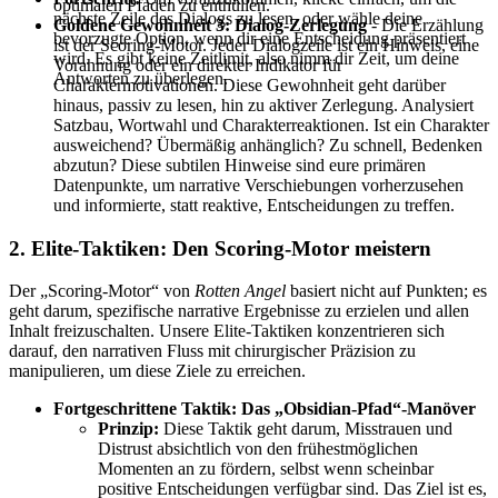
optimalen Pfaden zu enthüllen.
nächste Zeile des Dialogs zu lesen, oder wähle deine
Goldene Gewohnheit 3: Dialog-Zerlegung
- Die Erzählung
bevorzugte Option, wenn dir eine Entscheidung präsentiert
ist der Scoring-Motor. Jeder Dialogzeile ist ein Hinweis, eine
wird. Es gibt keine Zeitlimit, also nimm dir Zeit, um deine
Vorahnung oder ein direkter Indikator für
Antworten zu überlegen.
Charaktermotivationen. Diese Gewohnheit geht darüber
hinaus, passiv zu lesen, hin zu aktiver Zerlegung. Analysiert
Satzbau, Wortwahl und Charakterreaktionen. Ist ein Charakter
ausweichend? Übermäßig anhänglich? Zu schnell, Bedenken
abzutun? Diese subtilen Hinweise sind eure primären
Datenpunkte, um narrative Verschiebungen vorherzusehen
und informierte, statt reaktive, Entscheidungen zu treffen.
2. Elite-Taktiken: Den Scoring-Motor meistern
Der „Scoring-Motor“ von
Rotten Angel
basiert nicht auf Punkten; es
geht darum, spezifische narrative Ergebnisse zu erzielen und allen
Inhalt freizuschalten. Unsere Elite-Taktiken konzentrieren sich
darauf, den narrativen Fluss mit chirurgischer Präzision zu
manipulieren, um diese Ziele zu erreichen.
Fortgeschrittene Taktik: Das „Obsidian-Pfad“-Manöver
Prinzip:
Diese Taktik geht darum, Misstrauen und
Distrust absichtlich von den frühestmöglichen
Momenten an zu fördern, selbst wenn scheinbar
positive Entscheidungen verfügbar sind. Das Ziel ist es,