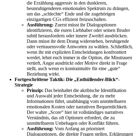
die Erzählung aggressiv in den dunkleren,
beunruhigenderen emotionalen Spektrum zu drängen,
um das „schlechte“ Ende und die zugehörigen
einzigartigen CGs effizient freizuschalten.
Ausführung:
Zuerst müsst ihr Dialogoptionen
identifizieren, die euren Liebhaber oder seinen Bruder
subtil herausfordern oder innere Zweifel ausdrücken.
Dann müsst ihr dem Drang widerstehen, beruhigende
oder vertrauensvolle Antworten zu wählen. Schließlich,
wenn ihr mit expliziten Entscheidungen konfrontiert
werdet, lehnt euch immer in die Option, die Misstrauen
vertieft, Angst ausdrückt oder Motive direkt in Frage
stellt, auch wenn es kontraintuitiv für eine „gute“
Beziehung wirkt.
Fortgeschrittene Taktik: Die „Enthüllender-Blick“-
Strategie
Prinzip:
Das beinhaltet die akribische Identifikation
und Auswahl jeder Entscheidung, die zu mehr
Informationen führt, unabhängig vom unmittelbaren
emotionalen Kosten oder narrativen Bequemlichkeit.
Der wahre „Score“ hier ist vollständiges narratives
Verständnis, das oft Optionen erfordert, die zu
unmittelbarem Unbehagen oder Konflikt führen.
Ausführung:
Vom Anfang an priorisiert
Dialogoptionen, die direkte Fragen stellen, Erklärungen