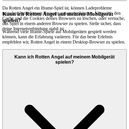
Da Rotten Angel ein Iframe-Spiel ist, können Ladeprobleme
manchmal mit deinem Browser zusammenhängen. Versuche, den
Kann ich Rotten Angel auf meinem Mobilgerät
Cache und die Cookies deines Browsers zu löschen, oder versuche,
spielen?
das Spiel in einem anderen Browser zu spielen. Stelle sicher, dass
deine Internetverbindung stabil ist.
Während viele Iframe-Spiele auf Mobilgeräten gespielt werden
können, kann die Erfahrung variieren. Für das beste Erlebnis
empfehlen wir, Rotten Angel in einem Desktop-Browser zu spielen.
Kann ich Rotten Angel auf meinem Mobilgerät
spielen?