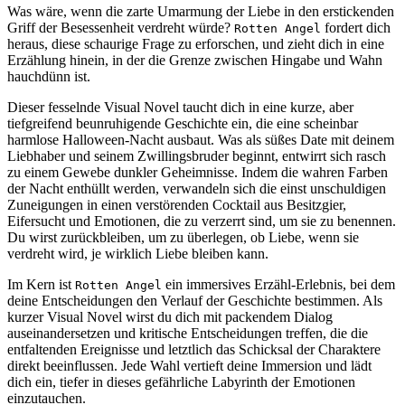
Was wäre, wenn die zarte Umarmung der Liebe in den erstickenden
Griff der Besessenheit verdreht würde?
fordert dich
Rotten Angel
heraus, diese schaurige Frage zu erforschen, und zieht dich in eine
Erzählung hinein, in der die Grenze zwischen Hingabe und Wahn
hauchdünn ist.
Dieser fesselnde Visual Novel taucht dich in eine kurze, aber
tiefgreifend beunruhigende Geschichte ein, die eine scheinbar
harmlose Halloween-Nacht ausbaut. Was als süßes Date mit deinem
Liebhaber und seinem Zwillingsbruder beginnt, entwirrt sich rasch
zu einem Gewebe dunkler Geheimnisse. Indem die wahren Farben
der Nacht enthüllt werden, verwandeln sich die einst unschuldigen
Zuneigungen in einen verstörenden Cocktail aus Besitzgier,
Eifersucht und Emotionen, die zu verzerrt sind, um sie zu benennen.
Du wirst zurückbleiben, um zu überlegen, ob Liebe, wenn sie
verdreht wird, je wirklich Liebe bleiben kann.
Im Kern ist
ein immersives Erzähl-Erlebnis, bei dem
Rotten Angel
deine Entscheidungen den Verlauf der Geschichte bestimmen. Als
kurzer Visual Novel wirst du dich mit packendem Dialog
auseinandersetzen und kritische Entscheidungen treffen, die die
entfaltenden Ereignisse und letztlich das Schicksal der Charaktere
direkt beeinflussen. Jede Wahl vertieft deine Immersion und lädt
dich ein, tiefer in dieses gefährliche Labyrinth der Emotionen
einzutauchen.