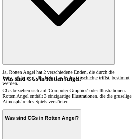
Ja, Rotten Angel hat 2 verschiedene Enden, die durch die
Entscheidungen, die du im Laufe der Geschichte triffst, bestimmt
Was sind CGs in Rotten Angel?
werden.
CGs beziehen sich auf 'Computer Graphics' oder Illustrationen.
Rotten Angel enthält 3 einzigartige Illustrationen, die die gruselige
Atmosphäre des Spiels verstärken.
Was sind CGs in Rotten Angel?