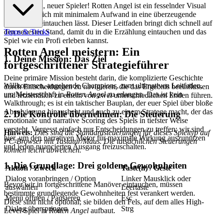
Willkommen, neuer Spieler! Rotten Angel ist ein fesselnder Visual
Novel, der dich mit minimalem Aufwand in eine überzeugende
Geschichte eintauchen lässt. Dieser Leitfaden bringt dich schnell auf
den neuesten Stand, damit du in die Erzählung eintauchen und das
Tipps & Tricks
Spiel wie ein Profi erleben kannst.
Rotten Angel meistern: Ein
1. Deine Mission: Das Ziel
fortgeschrittener Strategieführer
Deine primäre Mission besteht darin, die komplizierte Geschichte
Willkommen, angehende Champions, zum ultimativen Leitfaden,
durch Entscheidungen zu navigieren, die das Ergebnis beeinflussen
um Meisterschaft in
Rotten Angel
zu erlangen. Das ist kein
und letztendlich zu einem von zwei unterschiedlichen Enden führen.
Walkthrough; es ist ein taktischer Bauplan, der euer Spiel über bloße
Absolvierung hinaushebt und euch zu einem Stratege macht, der das
2. Die Kontrolle übernehmen: Die Steuerung
emotionale und narrative Scoring des Spiels in tiefster Weise
versteht. Vergesst einfach nur Entscheidungen zu treffen; wir sind
Hinweis:
Dies sind die Standardsteuerungen für dieses Spieltyp auf
hier, um den narrativen Motor für maximale Wirkung auszunutzen
PC-Browser mit Tastatur/Maus. Die tatsächlichen Steuerungen
und jeden nuancierten Ausgang freizuschalten.
können leicht abweichen.
1. Die Grundlage: Drei goldene Gewohnheiten
Aktion / Zweck
Taste(n) / Geste
Dialog voranbringen / Option
Linker Mausklick oder
Bevor wir in fortgeschrittene Manöver eintauchen, müssen
auswählen
Leertaste
bestimmte grundlegende Gewohnheiten fest verankert werden.
Menü öffnen / Pausieren
Esc
Diese sind nicht optional; sie bilden den Fels, auf dem alles High-
Dialog überspringen
Strg
Level-Spiel in
Rotten Angel
aufbaut.