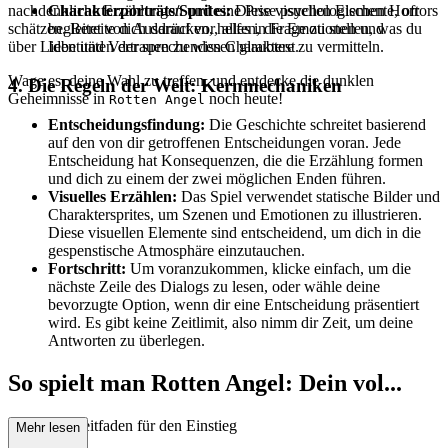
nachdenkliche Erzählungen und eine Prise psychologischen Horrors
Charakterporträts/Sprites:
Diese visuellen Elemente, oft
schätzen. Bereite dich darauf vor, alles in Frage zu stellen, was du
begleitet von Ausdrücken, helfen, die Emotionen und
über Liebe und Vertrauen zu wissen glaubtest.
Identitäten der sprechenden Charaktere zu vermitteln.
Wage es, deine Wahl zu treffen, und entdecke die dunklen
4. Die Regeln der Welt: Kernmechaniken
Geheimnisse in
noch heute!
Rotten Angel
Entscheidungsfindung:
Die Geschichte schreitet basierend
auf den von dir getroffenen Entscheidungen voran. Jede
Entscheidung hat Konsequenzen, die die Erzählung formen
und dich zu einem der zwei möglichen Enden führen.
Visuelles Erzählen:
Das Spiel verwendet statische Bilder und
Charaktersprites, um Szenen und Emotionen zu illustrieren.
Diese visuellen Elemente sind entscheidend, um dich in die
gespenstische Atmosphäre einzutauchen.
Fortschritt:
Um voranzukommen, klicke einfach, um die
nächste Zeile des Dialogs zu lesen, oder wähle deine
bevorzugte Option, wenn dir eine Entscheidung präsentiert
wird. Es gibt keine Zeitlimit, also nimm dir Zeit, um deine
Antworten zu überlegen.
So spielt man Rotten Angel: Dein vol...
lständiger Leitfaden für den Einstieg
Mehr lesen