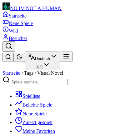
NO IM NOT A HUMAN
Startseite
Neue Spiele
Wiki
Besucher
Deutsch
🇩🇪
Startseite
Tags
Visual Novel
Spielliste
Beliebte Spiele
Neue Spiele
Zuletzt gespielt
Meine Favoriten