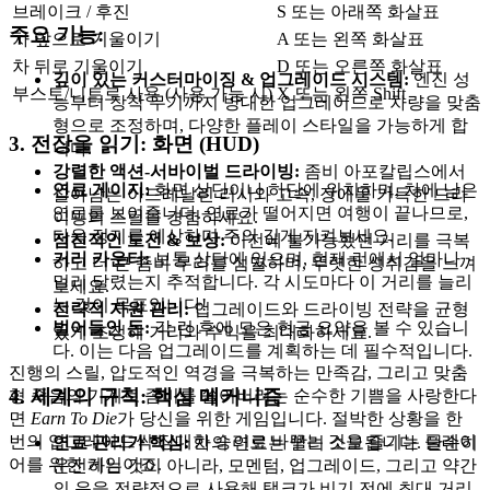
브레이크 / 후진
S 또는 아래쪽 화살표
주요 기능:
차 앞으로 기울이기
A 또는 왼쪽 화살표
차 뒤로 기울이기
D 또는 오른쪽 화살표
깊이 있는 커스터마이징 & 업그레이드 시스템:
엔진 성
부스트/니트로 사용 (사용 가능 시)
X 또는 왼쪽 Shift
능부터 장착 무기까지 방대한 업그레이드로 차량을 맞춤
형으로 조정하며, 다양한 플레이 스타일을 가능하게 합
3. 전장을 읽기: 화면 (HUD)
니다.
강렬한 액션-서바이벌 드라이빙:
좀비 아포칼립스에서
연료 게이지:
화면 상단이나 하단에 위치하며, 차에 남은
살아남는 아드레날린 러시와 고속, 장애물 가득한 드라
연료를 보여줍니다. 연료가 떨어지면 여행이 끝나므로,
이빙의 스릴을 경험하세요.
다음 정지를 예상하며 주의 깊게 지켜보세요.
점진적인 도전 & 보상:
이전에 불가능했던 거리를 극복
거리 카운터:
보통 상단에 있으며, 현재 런에서 얼마나
하고 더 큰 좀비 무리를 섬멸하며, 뚜렷한 성취감을 느껴
멀리 달렸는지 추적합니다. 각 시도마다 이 거리를 늘리
보세요.
는 것이 목표입니다!
전략적 자원 관리:
업그레이드와 드라이빙 전략을 균형
벌어들인 돈:
각 런 후에 모은 현금 요약을 볼 수 있습니
있게 조정해 거리와 수익을 최대화하세요.
다. 이는 다음 업그레이드를 계획하는 데 필수적입니다.
진행의 스릴, 압도적인 역경을 극복하는 만족감, 그리고 맞춤
4. 세계의 규칙: 핵심 메커니즘
형 죽음의 기계로 좀비를 쓸어버리는 순수한 기쁨을 사랑한다
면
Earn To Die
가 당신을 위한 게임입니다. 절박한 상황을 한
번의 업그레이드씩 장대한 승리로 바꾸는 것을 즐기는 플레이
연료 관리가 핵심:
차의 연료는 빨리 소모됩니다. 단순히
어를 위한 게임이죠.
운전하는 것이 아니라, 모멘텀, 업그레이드, 그리고 약간
의 운을 전략적으로 사용해 탱크가 비기 전에 최대 거리