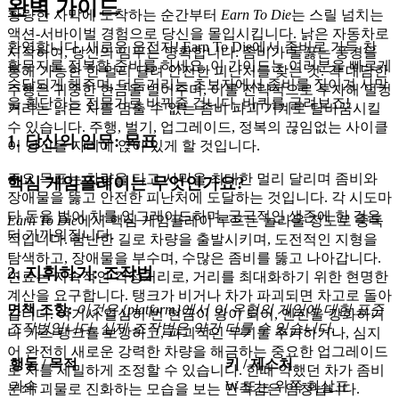
완벽 가이드
황량한 사막에 도착하는 순간부터
Earn To Die
는 스릴 넘치는
액션-서바이벌 경험으로 당신을 몰입시킵니다. 낡은 자동차로
환영합니다, 새로운 운전자! Earn To Die에서 좀비로 가득 찬
시작하여, 당신의 임무는 명확합니다: 좀비가 들끓는 풍경을
황무지를 정복할 준비를 하세요. 이 가이드는 여러분을 빠르게
통해 가능한 한 멀리 달려 안전한 피난처를 찾는 것. 각 대담한
숙달되게 해주며, 더듬거리는 초보자에서 좀비를 짓이겨 사막
주행은 귀중한 현금을 벌어주며, 이를 전략적으로 투자해 덜컹
을 횡단하는 전문가로 바꿔줄 겁니다. 바퀴를 굴려보죠!
거리는 낡은 차를 멈출 수 없는 좀비 파괴 기계로 탈바꿈시킬
수 있습니다. 주행, 벌기, 업그레이드, 정복의 끊임없는 사이클
1. 당신의 임무: 목표
이 당신을 자리에 앉아 있게 할 것입니다.
주요 목표는 차량을 타고 사막을 최대한 멀리 달리며 좀비와
핵심 게임플레이는 무엇인가요?
장애물을 뚫고 안전한 피난처에 도달하는 것입니다. 각 시도마
다 돈을 벌어 차를 업그레이드하며, 궁극적인 생존에 한 걸음
Earn To Die
에서 핵심 게임플레이 루프는 놀라울 정도로 중독
더 가까워집니다.
적입니다. 험난한 길로 차량을 출발시키며, 도전적인 지형을
탐색하고, 장애물을 부수며, 수많은 좀비를 뚫고 나아갑니다.
2. 지휘하기: 조작법
연료는 지속적인 걱정거리로, 거리를 최대화하기 위한 현명한
계산을 요구합니다. 탱크가 비거나 차가 파괴되면 차고로 돌아
면책 조항:
이것은 {platform}에서 이 유형의 게임에 대한 표준
갑니다. 여기서 열심히 번 현금이 왕이 되어, 엔진을 강화하거
조작법입니다. 실제 조작법은 약간 다를 수 있습니다.
나 가스 탱크를 보강하고, 파괴적인 무기를 추가하거나, 심지
어 완전히 새로운 강력한 차량을 해금하는 중요한 업그레이드
행동 / 목적
키 / 제스처
로 차를 세밀하게 조정할 수 있습니다. 한때 약했던 차가 좀비
가속
W 또는 위쪽 화살표
분쇄 괴물로 진화하는 모습을 보는 만족감은 엄청납니다.