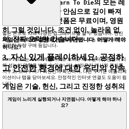
하는 공간입니다.
의 모든 레
Earn To Die
벨과 전략에 완전한 안심으로 깊이 빠져
보세요. 우리의 플랫폼은 무료이며, 영원
히 그럴 것입니다. 조건 없이, 놀라움 없
벌은 돈으로 차의 다양한 업그레이드를 할 수 있습니다. 엔진
이, 진짜 오락만 있습니다.
게임이 느리게 실행되거나 지연됩니다. 어떻게 해야
과 가스 탱크 강화, 무기나 프로펠러 추가, 또는 완전히 새로운
강력한 차량 구매 등입니다.
하나요?
3. 자신 있게 플레이하세요: 공정하
Earn To Die는 iframe 게임이므로 브라우저나 인터넷 연결에 의
해 성능이 영향을 받을 수 있습니다. 브라우저 캐시와 쿠키를
고 안전한 환경에 대한 우리의 약속
지우고, 브라우저가 최신인지 확인하며, 다른 무거운 애플리케
이션이나 탭을 닫아보세요. 안정적인 인터넷 연결도 도움이 됩
니다.
게임은 기술, 헌신, 그리고 진정한 성취의
짜릿함에 관한 것입니다. 승리를 진정으
게임이 느리게 실행되거나 지연됩니다. 어떻게 해야 하나
로 즐기려면, 플레이 필드가 평등하고 당
요?
신의 노력이 존중된다는 것을 알아야 합
니다. 우리는 당신의 경험을 경계하는 수