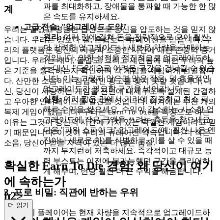
과를 최대화하고, 장애물을 통과할 때 가능한 한 많
계
은 속도를 유지하세요.
고급 전술: "업그레이드 도약"
우리는 끝없고 평범한 옵션으로 당신을 압도하는 것을 믿지 않
원리:
여러 런에 걸쳐 돈을 전략적으로 모아 훨씬
습니다. 우리는 양보다 질, 혼잡보다 큐레이션을 믿습니다. 우
더 강력한 업그레이드나 새로운 차량을 구매하는
리의 플랫폼은 당신의 지능과 소중한 시간에 대한 존중의 증거
것입니다. 약한 설정을 점진적으로 업그레이드하
입니다. 우리는 재미, 몰입도, 그리고 세련됨에 대한 우리의 높
는 대신, "도약"으로 어려운 구간을 건너뛸 수 있습
은 기준을 충족하는지 확인하며 각 게임을 세심하게 선별합니
니다. 이는 그렇지 않으면 많은 작은, 덜 효율적인
다. 산만한 소음이나 침입적인 광고를 찾지 못할 것입니다; 대
업그레이드가 필요할 구간을 넘어갑니다.
신, 당신이 사랑하는 게임을 전면에 내세우도록 설계된 간결하
실행:
여러 짧은 런에서 거리에 집중하고 최소 피
고 우아한 인터페이스를 발견할 것입니다. 여기에는 수천 개의
해로 수익을 쌓으세요. 수익이 감소하는 사소한 업
복제 게임이 없습니다. 우리는
를 특징으로 하는
Earn To Die
그레이드에 작은 금액을 쓰려는 충동을 참으세요.
이유는 그것이 당신의 시간에 가치 있는 탁월한 게임이라고 믿
다음 "파워 스파이크" 업그레이드(예: 훨씬 나은 엔
기 때문입니다. 이것이 우리의 큐레이션 약속입니다: 더 적은
진이나 새로운 차)를 식별하고, 이를 살 수 있을 때
소음, 당신이 받을 자격이 있는 더 많은 품질.
까지 부지런히 저축하세요. 즉각적이고 대규모 능
력 부스트는 이전에 불가능했던 구간을 클리어하
확실한 Earn To Die 경험: 왜 당신이 여기
게 해주며, 런당 훨씬 더 큰 수익을 해금합니다.
에 속하는가
3. 프로 비밀: 직관에 반하는 우위
h2>
더 읽기
대부분의 플레이어는 현재 차량을 지속적으로 업그레이드하