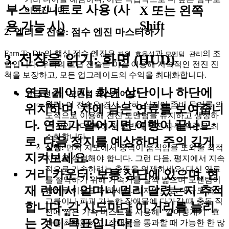
부스트/니트로 사용 (사
X 또는 왼쪽
이어집니다.
Shift
용 가능 시)
2. 엘리트 전술: 점수 엔진 마스터하기
Earn To Die의 핵심 점수 엔진은
과
의 조
자원 효율성
모멘텀 관리
3. 전장을 읽기: 화면 (HUD)
합입니다. 우리의 고급 전술은 이걸 이용해 지속적인 전진 진
척을 보장하고, 모든 업그레이드의 수익을 최대화합니다.
연료 게이지:
화면 상단이나 하단에
고급 전술: "모멘텀 캐스케이드"
원리:
이 전술은 경사, 낙하, 심지어 좀비 무리를 의
위치하며, 차에 남은 연료를 보여줍니
도적으로 이용해 전진 모멘텀을 유지하고 생성하
다. 연료가 떨어지면 여행이 끝나므
는 것입니다. 특히 런 초반에 엔진 파워 의존을 최
소화합니다.
로, 다음 정지를 예상하며 주의 깊게
실행:
먼저 지도에서 중력이 움직임을 도와줄 최적
지켜보세요.
지점을 식별해야 합니다. 그런 다음, 평지에서 지속
적으로 가속하려는 충동을 억제하세요; 대신 연료
거리 카운터:
보통 상단에 있으며, 현
를 절약하기 위해 가속기를 살짝 밟으며 모멘텀이
재 런에서 얼마나 멀리 달렸는지 추적
당신을 이끌도록 하세요. 마지막으로, 대규모 좀비
그룹이나 파괴 가능한 장애물에 다가갈 때 충돌 직
합니다. 각 시도마다 이 거리를 늘리
전에 짧은 가속 버스트를 사용해 "깔아뭉개기" 효
는 것이 목표입니다!
과를 최대화하고, 장애물을 통과할 때 가능한 한 많