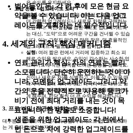
은 속도를 유지하세요.
벌어들인 돈:
각 런 후에 모은 현금 요
고급 전술: "업그레이드 도약"
약을 볼 수 있습니다. 이는 다음 업그
원리:
여러 런에 걸쳐 돈을 전략적으로 모아 훨씬
더 강력한 업그레이드나 새로운 차량을 구매하는
레이드를 계획하는 데 필수적입니다.
것입니다. 약한 설정을 점진적으로 업그레이드하
는 대신, "도약"으로 어려운 구간을 건너뛸 수 있습
니다. 이는 그렇지 않으면 많은 작은, 덜 효율적인
4. 세계의 규칙: 핵심 메커니즘
업그레이드가 필요할 구간을 넘어갑니다.
실행:
여러 짧은 런에서 거리에 집중하고 최소 피
해로 수익을 쌓으세요. 수익이 감소하는 사소한 업
연료 관리가 핵심:
차의 연료는 빨리
그레이드에 작은 금액을 쓰려는 충동을 참으세요.
소모됩니다. 단순히 운전하는 것이 아
다음 "파워 스파이크" 업그레이드(예: 훨씬 나은 엔
진이나 새로운 차)를 식별하고, 이를 살 수 있을 때
니라, 모멘텀, 업그레이드, 그리고 약
까지 부지런히 저축하세요. 즉각적이고 대규모 능
력 부스트는 이전에 불가능했던 구간을 클리어하
간의 운을 전략적으로 사용해 탱크가
게 해주며, 런당 훨씬 더 큰 수익을 해금합니다.
비기 전에 최대 거리를 내는 것이 목
3. 프로 비밀: 직관에 반하는 우위
표입니다. 한 방울도 소중합니다!
생존을 위한 업그레이드:
각 런에서
대부분의 플레이어는 현재 차량을 지속적으로 업그레이드하
는 게 좋다고 생각하지만
번 돈으로 차에 강력한 업그레이드를