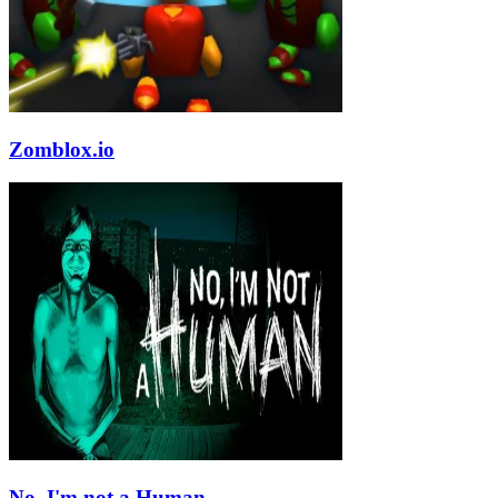
Zomblox.io
No, I'm not a Human