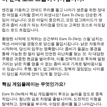
엔진을 가동하고 언데드 무리를 뚫고 나아가 생존을 위한 장대
한 여정을 시작할 준비가 되셨나요?
Earn To Die
는 단순한 게
임이 아닙니다; 모든 마일이 중요하고, 모든 업그레이드가 생
존과 좀비 사료가 되는 차이점을 만드는 고옥탄 포스트 아포칼
립스 로드 트립입니다.
황량한 사막에 도착하는 순간부터
Earn To Die
는 스릴 넘치는
액션-서바이벌 경험으로 당신을 몰입시킵니다. 낡은 자동차로
시작하여, 당신의 임무는 명확합니다: 좀비가 들끓는 풍경을
통해 가능한 한 멀리 달려 안전한 피난처를 찾는 것. 각 대담한
주행은 귀중한 현금을 벌어주며, 이를 전략적으로 투자해 덜컹
거리는 낡은 차를 멈출 수 없는 좀비 파괴 기계로 탈바꿈시킬
수 있습니다. 주행, 벌기, 업그레이드, 정복의 끊임없는 사이클
이 당신을 자리에 앉아 있게 할 것입니다.
핵심 게임플레이는 무엇인가요?
Earn To Die
에서 핵심 게임플레이 루프는 놀라울 정도로 중독
적입니다. 험난한 길로 차량을 출발시키며, 도전적인 지형을
탐색하고, 장애물을 부수며, 수많은 좀비를 뚫고 나아갑니다.