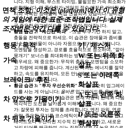
니다. 지형 이해, 부스트 타이밍, 불필요한 가속 최소화가
포함됩니다. 왜 중요한가: 게임의 점수 엔진은 커버한 거
면책 조항:
이것은 {platform}에서 이 유형
리와 극복한 장애물에 직접 연결되어 있습니다. 낭비된
의 게임에 대한 표준 조작법입니다. 실제
연료는 더 적은 미터, 더 적은 깔아뭉갠 좀비, 그리고 결
국 중요한 업그레이드를 위한 돈이 적어집니다.
조작법은 약간 다를 수 있습니다.
황금 습관 2: "계산된 파괴"
- 그냥 부수기만 하지 말고,
충돌을 전략적으로 하세요. 이 습관은 장애물과 좀비를
단순한 장애물이 아니라 자원으로 평가하는 것입니다.
행동 / 목적
키 / 제스처
모멘텀을 생성하고, 경로를 효율적으로 청소하며, "깔아
W 또는 위쪽 화
뭉개기" 보너스를 최대화하는 방식으로 부딪히는 법을
가속
배우세요. 왜 중요한가: 무작위 충돌은 모멘텀을 소모하
살표
고 차량에 피해를 줍니다. 계산된 파괴는 에너지를 절약
하고, 속도를 유지하며, 모든 만남에서 지속적으로 돈을
S 또는 아래쪽
브레이크 / 후진
버는 것을 보장합니다.
화살표
황금 습관 3: "투자 우선순위화"
- 이건 단순히 업그레이
드를 사는 게 아닙니다;
올바른
업그레이드를
올바른
시
A 또는 왼쪽 화
기에 사는 것입니다. 이 습관은 현재 차량의 한계와 다음
차 앞으로 기울이기
살표
즉각적인 도전을 날카롭게 이해해야 합니다. 왜 중요한
가: 잘못된 투자는 정체를 초래합니다. 엔진 파워, 연료
D 또는 오른쪽
용량, 중요한 무기를 코스메틱이나 덜 영향력 있는 업그
차 뒤로 기울이기
레이드보다 우선하면 지수적 진척을 보장하고, 새로운
화살표
거리 티어를 해금하며, 이는 직접적으로 더 높은 점수로