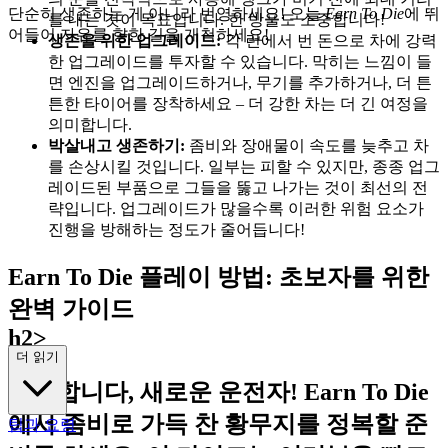
단순히 생존하는 게 아니라 번영하세요! 오늘
Earn To Die
에 뛰
를 내는 것이 목표입니다. 한 방울도 소중합니다!
어들어 자유를 향한 길을 개척하세요!
생존을 위한 업그레이드:
각 런에서 번 돈으로 차에 강력
한 업그레이드를 투자할 수 있습니다. 막히는 느낌이 들
면 엔진을 업그레이드하거나, 무기를 추가하거나, 더 튼
튼한 타이어를 장착하세요 – 더 강한 차는 더 긴 여정을
의미합니다.
박살내고 생존하기:
좀비와 장애물이 속도를 늦추고 차
를 손상시킬 것입니다. 일부는 피할 수 있지만, 종종 업그
레이드된 부품으로 그들을 뚫고 나가는 것이 최선의 전
략입니다. 업그레이드가 많을수록 이러한 위험 요소가
진행을 방해하는 정도가 줄어듭니다!
Earn To Die 플레이 방법: 초보자를 위한
완벽 가이드
h2>
더 읽기
환영합니다, 새로운 운전자! Earn To Die
에서 좀비로 가득 찬 황무지를 정복할 준
팁과 요령