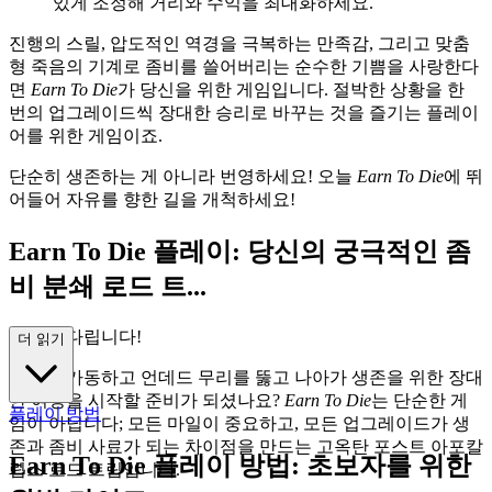
있게 조정해 거리와 수익을 최대화하세요.
진행의 스릴, 압도적인 역경을 극복하는 만족감, 그리고 맞춤
형 죽음의 기계로 좀비를 쓸어버리는 순수한 기쁨을 사랑한다
면
Earn To Die
가 당신을 위한 게임입니다. 절박한 상황을 한
번의 업그레이드씩 장대한 승리로 바꾸는 것을 즐기는 플레이
어를 위한 게임이죠.
단순히 생존하는 게 아니라 번영하세요! 오늘
Earn To Die
에 뛰
어들어 자유를 향한 길을 개척하세요!
Earn To Die 플레이: 당신의 궁극적인 좀
비 분쇄 로드 트...
립이 기다립니다!
더 읽기
엔진을 가동하고 언데드 무리를 뚫고 나아가 생존을 위한 장대
한 여정을 시작할 준비가 되셨나요?
Earn To Die
는 단순한 게
플레이 방법
임이 아닙니다; 모든 마일이 중요하고, 모든 업그레이드가 생
존과 좀비 사료가 되는 차이점을 만드는 고옥탄 포스트 아포칼
Earn To Die 플레이 방법: 초보자를 위한
립스 로드 트립입니다.