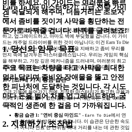
비를 하세요. 이 가이드는 여러분을 빠르
Earn To Die 마스터하기: 고급 전략 가이
게 숙달되게 해주며, 더듬거리는 초보자
드
에서 좀비를 짓이겨 사막을 횡단하는 전
문가로 바꿔줄 겁니다. 바퀴를 굴려보죠!
황무지의 열망하는 챔피언 여러분, 환영합니다. 여러분은 운전
하고, 업그레이드하고, 아마도 벽에 부딪혔을 겁니다. 이 가이
드는 캐주얼 드라이버를 위한 것이 아닙니다; 이건 Earn To Die
1. 당신의 임무: 목표
에서 전설이 되는 청사진이며, 사막을 지배하고 좀비 무리를
먼지 속에 남겨두는 마스터클래스입니다. 우리는 게임의 핵심
을 해부하고, 가장 깊은 메커니즘을 드러내며, 여러분의 최고
주요 목표는 차량을 타고 사막을 최대한
점수를 재정의할 승리 방법론을 만들어내겠습니다.
멀리 달리며 좀비와 장애물을 뚫고 안전
1. 기초: 세 가지 황금 습관
한 피난처에 도달하는 것입니다. 각 시도
고급 기동에 들어가기 전에, 진정한 마스터리가 확고한 규율과
마다 돈을 벌어 차를 업그레이드하며, 궁
이 세 가지 양보할 수 없는 습관에서 시작한다는 것을 이해하
극적인 생존에 한 걸음 더 가까워집니다.
세요.
황금 습관 1: "연비 중심 마인드"
-
에서 연
Earn To Die
료 한 방울 한 방울이 소중합니다. 이 습관은 단순한 속도
2. 지휘하기: 조작법
가 아니라 연료 한 단위당 최대 거리를 내는 데 관한 것입