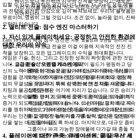
레이드보다 우선하면 지수적 진척을 보장하고, 새로운
입할 수 있는 환영하는 공간입니다.
의 모든 레벨
Earn To Die
거리 티어를 해금하며, 이는 직접적으로 더 높은 점수로
과 전략에 완전한 안심으로 깊이 빠져보세요. 우리의 플랫폼은
이어집니다.
무료이며, 영원히 그럴 것입니다. 조건 없이, 놀라움 없이, 진짜
오락만 있습니다.
2. 엘리트 전술: 점수 엔진 마스터하기
3. 자신 있게 플레이하세요: 공정하고 안전한 환경에
Earn To Die의 핵심 점수 엔진은
과
의 조
자원 효율성
모멘텀 관리
대한 우리의 약속
합입니다. 우리의 고급 전술은 이걸 이용해 지속적인 전진 진
척을 보장하고, 모든 업그레이드의 수익을 최대화합니다.
게임은 기술, 헌신, 그리고 진정한 성취의 짜릿함에 관한 것입
고급 전술: "모멘텀 캐스케이드"
니다. 승리를 진정으로 즐기려면, 플레이 필드가 평등하고 당
원리:
이 전술은 경사, 낙하, 심지어 좀비 무리를 의
신의 노력이 존중된다는 것을 알아야 합니다. 우리는 당신의
도적으로 이용해 전진 모멘텀을 유지하고 생성하
경험을 경계하는 수호자로 서 있으며, 데이터 보호와 모든 게
는 것입니다. 특히 런 초반에 엔진 파워 의존을 최
임의 무결성을 유지하기 위해 강력한 보안 조치를 사용합니다.
소화합니다.
치팅과 불공정한 관행은 여기에 자리가 없습니다. 모든 승리가
실행:
먼저 지도에서 중력이 움직임을 도와줄 최적
노력으로 얻어진 것이고, 극복된 모든 도전이 당신의 능력의
지점을 식별해야 합니다. 그런 다음, 평지에서 지속
증거가 되도록 보장합니다.
리더보드의 최고 자
Earn To Die
적으로 가속하려는 충동을 억제하세요; 대신 연료
리를 쟁취하세요. 그것이 진정한 기술의 시험이기 때문입니다.
를 절약하기 위해 가속기를 살짝 밟으며 모멘텀이
우리는 안전하고 공정한 놀이터를 구축하니, 당신은 당신의 유
당신을 이끌도록 하세요. 마지막으로, 대규모 좀비
산을 쌓는 데 집중하세요.
그룹이나 파괴 가능한 장애물에 다가갈 때 충돌 직
4. 플레이어에 대한 존중: 큐레이션된, 품질 우선 세
전에 짧은 가속 버스트를 사용해 "깔아뭉개기" 효