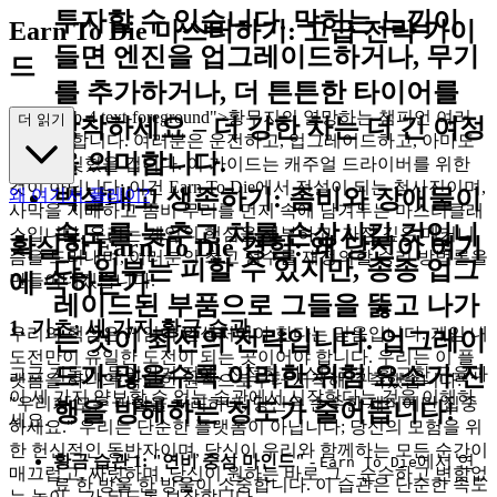
투자할 수 있습니다. 막히는 느낌이
Earn To Die 마스터하기: 고급 전략 가이
들면 엔진을 업그레이드하거나, 무기
드
를 추가하거나, 더 튼튼한 타이어를
class="mb-4 text-foreground">황무지의 열망하는 챔피언 여러
더 읽기
장착하세요 – 더 강한 차는 더 긴 여정
분, 환영합니다. 여러분은 운전하고, 업그레이드하고, 아마도
을 의미합니다.
벽에 부딪혔을 겁니다. 이 가이드는 캐주얼 드라이버를 위한
것이 아닙니다; 이건 Earn To Die에서 전설이 되는 청사진이며,
박살내고 생존하기:
좀비와 장애물이
왜 여기서 플레이?
사막을 지배하고 좀비 무리를 먼지 속에 남겨두는 마스터클래
속도를 늦추고 차를 손상시킬 것입니
스입니다. 우리는 게임의 핵심을 해부하고, 가장 깊은 메커니
확실한 Earn To Die 경험: 왜 당신이 여기
즘을 드러내며, 여러분의 최고 점수를 재정의할 승리 방법론을
다. 일부는 피할 수 있지만, 종종 업그
에 속하는가
만들어내겠습니다.
레이드된 부품으로 그들을 뚫고 나가
1. 기초: 세 가지 황금 습관
우리의 핵심은 게임이 안식처여야 한다는 믿음입니다. 게임 내
는 것이 최선의 전략입니다. 업그레이
도전만이 유일한 도전이 되는 곳이어야 합니다. 우리는 이 플
드가 많을수록 이러한 위험 요소가 진
고급 기동에 들어가기 전에, 진정한 마스터리가 확고한 규율과
랫폼을 하나의 확고한 원칙으로부터 시작해 구축했습니다:
이 세 가지 양보할 수 없는 습관에서 시작한다는 것을 이해하
"우리가 모든 마찰을 처리하니, 당신은 순수한 재미에만 집중
행을 방해하는 정도가 줄어듭니다!
세요.
하세요." 우리는 단순한 플랫폼이 아닙니다; 당신의 모험을 위
한 헌신적인 동반자이며, 당신이 우리와 함께하는 모든 순간이
황금 습관 1: "연비 중심 마인드"
-
에서 연
Earn To Die
매끄럽고, 짜릿하며, 당신이 원하는 바로 그 – 순수하고 변함없
료 한 방울 한 방울이 소중합니다. 이 습관은 단순한 속도
는 놀이 – 가 되도록 보장합니다.