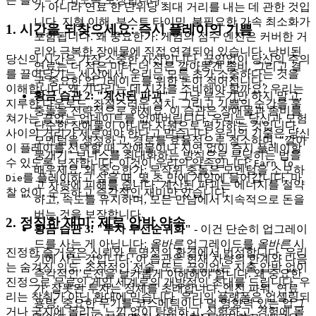
가 아니라 연료 한 단위당 최대 거리를 내는 데 관한 것입
니다. 지형 이해, 부스트 타이밍, 불필요한 가속 최소화가
1. 시간을 되찾으세요: 즉시 플레이의 기쁨
포함됩니다. 왜 중요한가: 게임의 점수 엔진은 커버한 거
리와 극복한 장애물에 직접 연결되어 있습니다. 낭비된
당신의 시간은 가장 소중한 자산입니다. 끊임없이 당신의 주의
연료는 더 적은 미터, 더 적은 깔아뭉갠 좀비, 그리고 결
를 끌어당기는 세상에서, 우리는 모든 초가 소중하다는 것을
국 중요한 업그레이드를 위한 돈이 적어집니다.
이해합니다. 왜 기다리는 데 시간을 소비해야 할까요? 우리는
황금 습관 2: "계산된 파괴"
- 그냥 부수기만 하지 말고,
지루한 다운로드, 좌절스러운 설치, 그리고 기쁨의 순간을 훔
충돌을 전략적으로 하세요. 이 습관은 장애물과 좀비를
쳐가는 끝없는 업데이트를 없애버립니다. 우리는 당신과 모험
단순한 장애물이 아니라 자원으로 평가하는 것입니다.
사이의 거리가 제로여야 한다고 믿습니다. 우리의 기술은 당신
모멘텀을 생성하고, 경로를 효율적으로 청소하며, "깔아
이 플레이를 선택할 때, 장애물이나 지연 없이 즉시 플레이할
뭉개기" 보너스를 최대화하는 방식으로 부딪히는 법을
수 있도록 보장합니다. 이것이 우리의 약속입니다:
Earn To
배우세요. 왜 중요한가: 무작위 충돌은 모멘텀을 소모하
를 플레이하고 싶을 때, 몇 초 만에 게임에 들어갑니다. 마
Die
고 차량에 피해를 줍니다. 계산된 파괴는 에너지를 절약
찰 없이, 순수하고 즉각적인 재미만 있습니다.
하고, 속도를 유지하며, 모든 만남에서 지속적으로 돈을
버는 것을 보장합니다.
2. 정직한 재미: 제로 압박 약속
황금 습관 3: "투자 우선순위화"
- 이건 단순히 업그레이
드를 사는 게 아닙니다;
올바른
업그레이드를
올바른
시
진정한 즐거움은 신뢰와 투명성의 환경에서 번성합니다. 우리
기에 사는 것입니다. 이 습관은 현재 차량의 한계와 다음
는 숨겨진 의도, 조작적인 전술, 또는 끊임없는 지출 압박 없이
즉각적인 도전을 날카롭게 이해해야 합니다. 왜 중요한
진정으로 무료인 게임 세계로의 개방적인 초대를 드립니다. 우
가: 잘못된 투자는 정체를 초래합니다. 엔진 파워, 연료
리는 착취가 아닌 환대에 믿습니다. 우리의 플랫폼은 업셀링되
용량, 중요한 무기를 코스메틱이나 덜 영향력 있는 업그
거나 궁지에 몰리는 느낌 없이 탐험하고, 실험하고, 경험에 몰