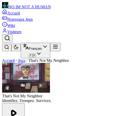
NO IM NOT A HUMAN
Accueil
Nouveaux Jeux
Wiki
Visiteurs
Français
🇫🇷
Accueil
Jeux
That's Not My Neighbor
That's Not My Neighbor
Identifiez. Trompez. Survivez.