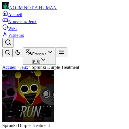
NO IM NOT A HUMAN
Accueil
Nouveaux Jeux
Wiki
Visiteurs
Français
🇫🇷
Accueil
Jeux
Sprunki Durple Treatment
Sprunki Durple Treatment