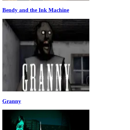
Bendy and the Ink Machine
Granny