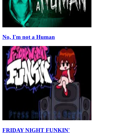
No, I'm not a Human
FRIDAY NIGHT FUNKIN'