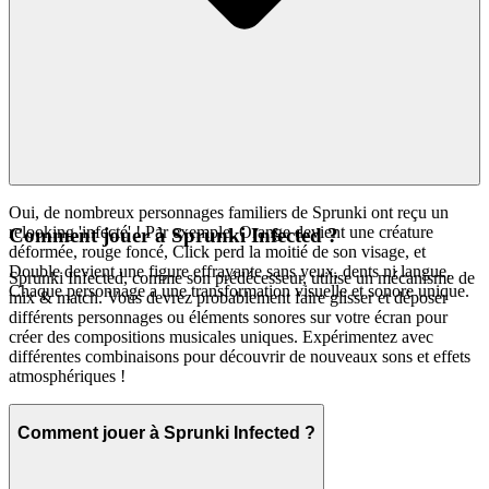
Oui, de nombreux personnages familiers de Sprunki ont reçu un
relooking 'infecté' ! Par exemple, Orange devient une créature
Comment jouer à Sprunki Infected ?
déformée, rouge foncé, Click perd la moitié de son visage, et
Double devient une figure effrayante sans yeux, dents ni langue.
Sprunki Infected, comme son prédécesseur, utilise un mécanisme de
Chaque personnage a une transformation visuelle et sonore unique.
mix & match. Vous devrez probablement faire glisser et déposer
différents personnages ou éléments sonores sur votre écran pour
créer des compositions musicales uniques. Expérimentez avec
différentes combinaisons pour découvrir de nouveaux sons et effets
atmosphériques !
Comment jouer à Sprunki Infected ?