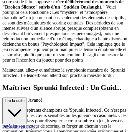
score est de faire l'opposé :
créer délibérément des moments de
"Broken Silence" suivis d'un "Sudden Onslaught."
Voici
pourquoi cela fonctionne : Les "mystère" et "atmosphère
dramatique" du jeu ne sont pas seulement des éléments descriptifs ;
ce sont des mécaniques de scoring centrales. Des périodes de son
intense suivies d'un silence abrupt, presque complet (obtenu en
désactivant brièvement presque tous les personnages), puis une
réintroduction immédiate d'un mélange chaotique à haute distorsion,
déclenche un bonus "Psychological Impact". Cela implique que le
jeu récompense le joueur pour manipuler la tension émotionnelle et
la surprise, plutôt que pour un son continu. Il s'agit d'orchestrer la
peur et l'inconfort du joueur pour des points.
Maintenant, allez-y et maîtrisez la symphonie macabre de 'Sprunki
Infected'. Le leaderboard attend son prochain maestro tordu.
Maîtriser Sprunki Infected : Un Guid...
e de Stratégie Avancé
Lire la suite
Bienvenue, aspirants champions de 'Sprunki Infected'. Ce n'est pas
un guide pour les cœurs sensibles ou les joueurs occasionnels. C'est
votre masterclass pour disséquer le cœur sombre du jeu, inverser-
ingénier son moteur de scoring, et forger un chemin vers la
Pourquoi jouer ici?
domination. Préparez-vous à abandonner vos idées préconçues et à