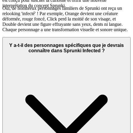
est conçu pour susciter la curiosité et offrir une nouvelle
interprétation du concept Sprunki.
Oui, de nombreux personnages familiers de Sprunki ont reçu un
relooking 'infecté' ! Par exemple, Orange devient une créature
déformée, rouge foncé, Click perd la moitié de son visage, et
Double devient une figure effrayante sans yeux, dents ni langue.
Chaque personnage a une transformation visuelle et sonore unique.
Y a-t-il des personnages spécifiques que je devrais
connaître dans Sprunki Infected ?