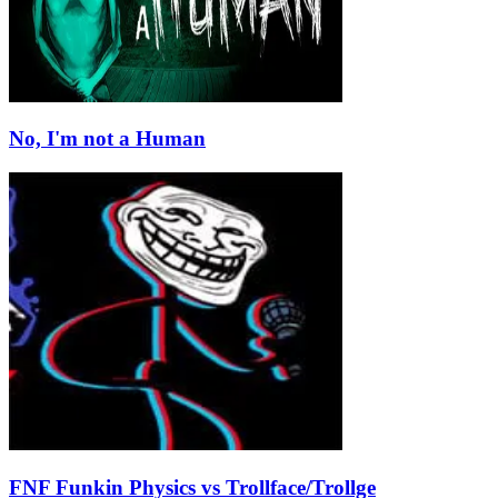
No, I'm not a Human
FNF Funkin Physics vs Trollface/Trollge