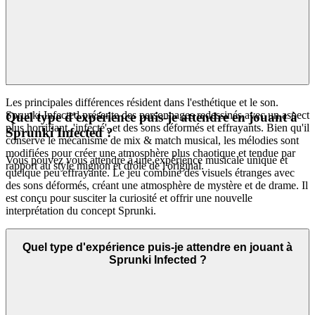
est un témoignage de la qualité sur la quantité, conçue pour être
rapide, propre et élégamment intuitive, assurant que chaque moment
passé avec nous est enrichissant, pas accablant. Vous ne trouverez
pas des milliers de jeux clonés ici. Nous mettons en avant
Sprunki
parce que nous croyons que c'est un jeu exceptionnel qui
Infected
mérite votre temps. C'est notre promesse curatoriale : moins de bruit,
plus de la qualité que vous méritez.
Les principales différences résident dans l'esthétique et le son.
Sprunki Infected présente des personnages redessinés avec un aspect
Quel type d'expérience puis-je attendre en jouant à
plus horrifiant, 'infecté', et des sons déformés et effrayants. Bien qu'il
Sprunki Infected ?
conserve le mécanisme de mix & match musical, les mélodies sont
modifiées pour créer une atmosphère plus chaotique et tendue par
Vous pouvez vous attendre à une expérience musicale unique et
rapport au style mignon et drôle de l'original.
quelque peu effrayante. Le jeu combine des visuels étranges avec
des sons déformés, créant une atmosphère de mystère et de drame. Il
est conçu pour susciter la curiosité et offrir une nouvelle
interprétation du concept Sprunki.
Quel type d'expérience puis-je attendre en jouant à
Sprunki Infected ?