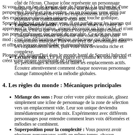
côté de l'écran. Chaque icône représente un personnage
Si vous êtes un fan de longue date de Sprunki à la recherche d'une
unique de Sprunki Infected avec son propre son distinct.
perspective fraîche et plus sombre, ou un nouveau venu attiré par
Cliquez et glissez-les vers les emplacements actifs pour
des expériences musicales uniques avec une touche gothique,
entendre leur contribution à votre mix.
Sprunki Infected est fait pour vous. Il est parfait pour les joueurs qui
Emplacements actifs :
Généralement situés au centre de
apprécient la liberté créative, aiment découvrir un lore caché, et n'ont
l'écran, c'est là que vous placez vos personnages choisis.
pas peur d'embrasser une pointe de macabre. Ce n'est pas juste un
Chaque emplacement représente une couche dans votre
mod ; c'est une déclaration artistique audacieuse qui défie les attentes
composition musicale. Plus vous avez de personnages dans
et offre un voyage inoubliable et atmosphérique.
les emplacements actifs, plus votre mix deviendra riche et
complexe.
Plongez dès aujourd'hui dans le monde hanté de Sprunki Infected et
Lecture du mix :
Le jeu jouera en continu les sons de tous
créez votre propre symphonie de l'étrange !
les personnages actuellement dans les emplacements actifs.
Écoutez attentivement comment chaque nouveau personnage
change l'atmosphère et la mélodie globales.
4. Les règles du monde : Mécaniques principales
Mélange des sons :
Pour créer votre pièce musicale, glissez
simplement une icône de personnage de la zone de sélection
vers un emplacement vide. Leur son unique deviendra
immédiatement partie du mix. Expérimentez avec différents
personnages pour entendre comment leurs voix déformées et
mélodies se combinent.
Superposition pour la complexité :
Vous pouvez avoir
plusieurs personnages actifs en même temps, chacun