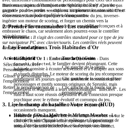
musicaux uniques, déformés et atmosphériques. Il n'y a pas de «
Bienvenue, aspirants champions de 'Sprunki Infected'. Ce n'est pas
gagner » ou de « perdre » – explorez simplement les sons sinistres et
un guide pour les cœurs sensibles ou les joueurs occasionnels. C'est
découvrez vos mélodies préférées dérangeantes.
votre masterclass pour disséquer le cœur sombre du jeu, inverser-
ingénier son moteur de scoring, et forger un chemin vers la
2. Prendre les commandes : Les contrôles
domination. Préparez-vous à abandonner vos idées préconçues et à
embrasser le chaos, car seulement alors pourrez-vous le contrôler
véritablement.
Avertissement :
Il s'agit des contrôles standard pour ce type de jeu
sur navigateur PC avec clavier/souris. Les contrôles réels peuvent
1. Les Fondations : Trois Habitudes d'Or
être légèrement différents.
Action / Objectif
Touche(s) / Geste
Habitude d'Or 1 : Embrasser la Distorsion
- Dans
, le familier devient dérangeant. Cette
Sprunki Infected
Sélectionner/Activer
Clic gauche de la souris
habitude consiste à écouter activement et à s'adapter aux sons
Personnage/Son
et visuels distordus. Le moteur de scoring du jeu récompense
Glisser le personnage vers
Clic gauche de la souris et glisser
subtilement les joueurs qui non seulement reconnaissent les
l'emplacement
personnages et motifs sonores originaux de Sprunki, mais
Retirer le personnage/son de
Clic gauche de la souris sur le
anticipent et réagissent à leurs transformations "infectées". Les
l'emplacement
personnage actif
runs à haut score réussis dépendent d'une connexion presque
psychique avec le rythme évolutif et corrompu du jeu,
3. Lire le champ de bataille : Votre écran (HUD)
permettant des actions préventives que les joueurs
occasionnels manquent.
Habitude d'Or 2 : Maîtriser le Mélange Macabre
- Le
Icônes de personnages :
Elles sont affichées en bas ou sur le
cœur de la série Sprunki est le mélange et l'appariement de
côté de l'écran. Chaque icône représente un personnage
sons. Dans la version infectée, cela devient une danse
unique de Sprunki Infected avec son propre son distinct.