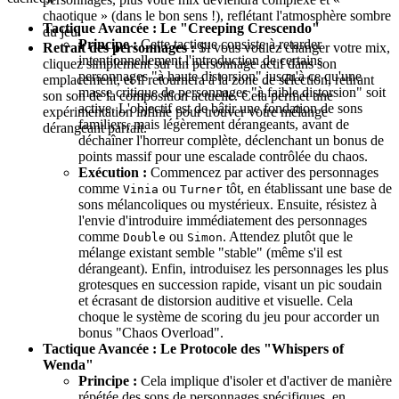
chaotique » (dans le bon sens !), reflétant l'atmosphère sombre
Tactique Avancée : Le "Creeping Crescendo"
du jeu.
Principe :
Cette tactique consiste à retarder
Retrait des personnages :
Si vous voulez changer votre mix,
intentionnellement l'introduction de certains
cliquez simplement sur un personnage actif dans son
personnages "à haute distorsion" jusqu'à ce qu'une
emplacement, et il retournera à la zone de sélection, retirant
masse critique de personnages "à faible distorsion" soit
son son de la composition actuelle. Cela permet une
active. L'objectif est de bâtir une fondation de sons
expérimentation infinie pour trouver votre mélange
familiers, mais légèrement dérangeants, avant de
dérangeant parfait.
déchaîner l'horreur complète, déclenchant un bonus de
points massif pour une escalade contrôlée du chaos.
Exécution :
Commencez par activer des personnages
comme
ou
tôt, en établissant une base de
Vinia
Turner
sons mélancoliques ou mystérieux. Ensuite, résistez à
l'envie d'introduire immédiatement des personnages
comme
ou
. Attendez plutôt que le
Double
Simon
mélange existant semble "stable" (même s'il est
dérangeant). Enfin, introduisez les personnages les plus
grotesques en succession rapide, visant un pic soudain
et écrasant de distorsion auditive et visuelle. Cela
choque le système de scoring du jeu pour accorder un
bonus "Chaos Overload".
Tactique Avancée : Le Protocole des "Whispers of
Wenda"
Principe :
Cela implique d'isoler et d'activer de manière
répétée des sons de personnages spécifiques, en