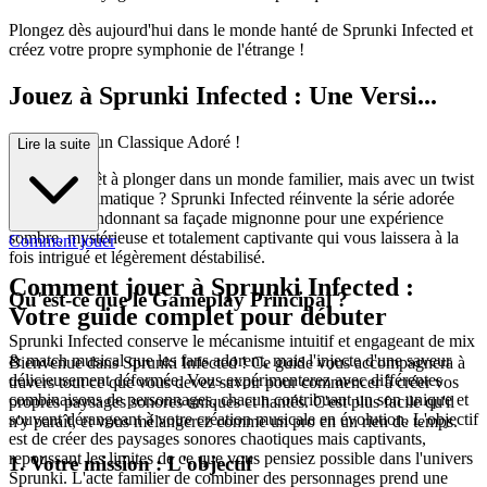
Plongez dès aujourd'hui dans le monde hanté de Sprunki Infected et
créez votre propre symphonie de l'étrange !
Jouez à Sprunki Infected : Une Versi...
on Tordue d'un Classique Adoré !
Lire la suite
Êtes-vous prêt à plonger dans un monde familier, mais avec un twist
glaçant et dramatique ? Sprunki Infected réinvente la série adorée
Sprunki, abandonnant sa façade mignonne pour une expérience
sombre, mystérieuse et totalement captivante qui vous laissera à la
Comment jouer
fois intrigué et légèrement déstabilisé.
Comment jouer à Sprunki Infected :
Qu'est-ce que le Gameplay Principal ?
Votre guide complet pour débuter
Sprunki Infected conserve le mécanisme intuitif et engageant de mix
& match musical que les fans adorent, mais l'injecte d'une saveur
Bienvenue dans Sprunki Infected ! Ce guide vous accompagnera à
délicieusement déformée. Vous expérimenterez avec différentes
travers tout ce que vous devez savoir pour commencer à créer vos
combinaisons de personnages, chacun contribuant un son unique et
propres paysages sonores uniques et hantés. C'est plus facile qu'il
souvent dérangeant à votre création musicale en évolution. L'objectif
n'y paraît, et vous mélangerez comme un pro en un rien de temps.
est de créer des paysages sonores chaotiques mais captivants,
repoussant les limites de ce que vous pensiez possible dans l'univers
1. Votre mission : L'objectif
Sprunki. L'acte familier de combiner des personnages prend une