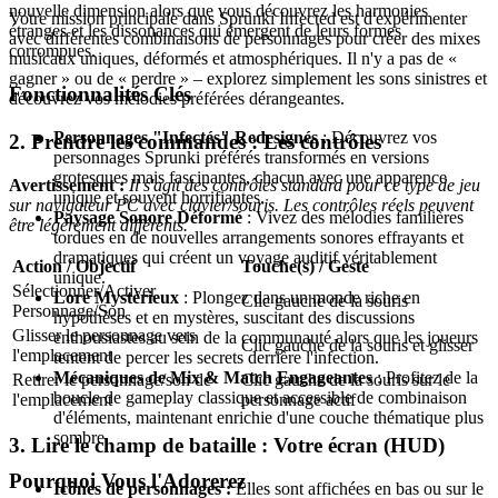
nouvelle dimension alors que vous découvrez les harmonies
Votre mission principale dans Sprunki Infected est d'expérimenter
étranges et les dissonances qui émergent de leurs formes
avec différentes combinaisons de personnages pour créer des mixes
corrompues.
musicaux uniques, déformés et atmosphériques. Il n'y a pas de «
gagner » ou de « perdre » – explorez simplement les sons sinistres et
Fonctionnalités Clés
découvrez vos mélodies préférées dérangeantes.
Personnages "Infectés" Redesignés
: Découvrez vos
2. Prendre les commandes : Les contrôles
personnages Sprunki préférés transformés en versions
grotesques mais fascinantes, chacun avec une apparence
Avertissement :
Il s'agit des contrôles standard pour ce type de jeu
unique et souvent horrifiantes.
sur navigateur PC avec clavier/souris. Les contrôles réels peuvent
Paysage Sonore Déformé
: Vivez des mélodies familières
être légèrement différents.
tordues en de nouvelles arrangements sonores effrayants et
dramatiques qui créent un voyage auditif véritablement
Action / Objectif
Touche(s) / Geste
unique.
Sélectionner/Activer
Lore Mystérieux
: Plongez dans un monde riche en
Clic gauche de la souris
Personnage/Son
hypothèses et en mystères, suscitant des discussions
Glisser le personnage vers
enthousiastes au sein de la communauté alors que les joueurs
Clic gauche de la souris et glisser
l'emplacement
tentent de percer les secrets derrière l'infection.
Mécaniques de Mix & Match Engageantes
: Profitez de la
Retirer le personnage/son de
Clic gauche de la souris sur le
boucle de gameplay classique et accessible de combinaison
l'emplacement
personnage actif
d'éléments, maintenant enrichie d'une couche thématique plus
sombre.
3. Lire le champ de bataille : Votre écran (HUD)
Pourquoi Vous l'Adorerez
Icônes de personnages :
Elles sont affichées en bas ou sur le