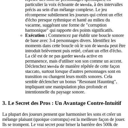
particulier la voix échoante de
, à des intervalles
Wenda
précis au sein d'un mélange complexe. Le jeu
récompense subtilement les joueurs qui créent un effet
d'écho presque rythmique et hanté au milieu du
vacarme, suggérant une forme de "corruption
harmonique" qui rapporte des points significatifs.
Exécution :
Commencez par établir une boucle sonore
de base avec 3-4 personnages divers. Identifiez les
moments dans cette boucle où le son de
peut être
Wenda
introduit brièvement puis retiré, créant un effet d'écho.
La clé est de ne pas garder
active en
Wenda
permanence, mais d'utiliser son son comme un accent.
Déclenchez
de manière répétée de cette façon
Wenda
staccato, surtout lorsque d'autres personnages sont en
transition ou changent leurs motifs sonores. Cela
semble déclencher un bonus "Resonant Haunting",
impliquant une manipulation plus profonde et
intentionnelle du paysage sonore.
3. Le Secret des Pros : Un Avantage Contre-Intuitif
La plupart des joueurs pensent que harmoniser les sons et créer un
mélange plaisant (quoique corrompu) est la meilleure façon de jouer.
Ils se trompent. Le vrai secret pour briser la barrière des 500k de