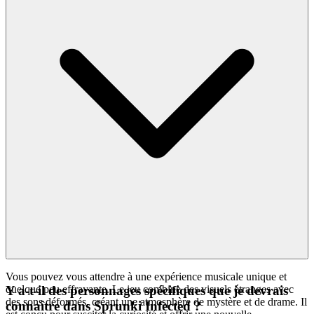
Vous pouvez vous attendre à une expérience musicale unique et
quelque peu effrayante. Le jeu combine des visuels étranges avec
Y a-t-il des personnages spécifiques que je devrais
des sons déformés, créant une atmosphère de mystère et de drame. Il
connaître dans Sprunki Infected ?