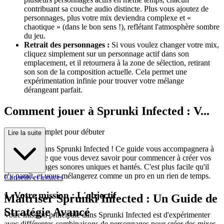
contribuant sa couche audio distincte. Plus vous ajoutez de
personnages, plus votre mix deviendra complexe et «
chaotique » (dans le bon sens !), reflétant l'atmosphère sombre
du jeu.
Retrait des personnages :
Si vous voulez changer votre mix,
cliquez simplement sur un personnage actif dans son
emplacement, et il retournera à la zone de sélection, retirant
son son de la composition actuelle. Cela permet une
expérimentation infinie pour trouver votre mélange
dérangeant parfait.
Comment jouer à Sprunki Infected : V...
otre guide complet pour débuter
Lire la suite
Bienvenue dans Sprunki Infected ! Ce guide vous accompagnera à
travers tout ce que vous devez savoir pour commencer à créer vos
propres paysages sonores uniques et hantés. C'est plus facile qu'il
n'y paraît, et vous mélangerez comme un pro en un rien de temps.
Conseils et astuces
1. Votre mission : L'objectif
Maîtriser Sprunki Infected : Un Guide de
Stratégie Avancé
Votre mission principale dans Sprunki Infected est d'expérimenter
avec différentes combinaisons de personnages pour créer des mixes