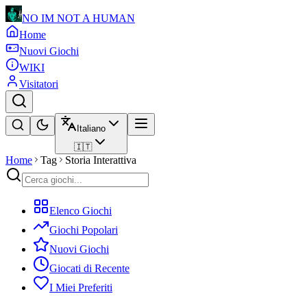
NO IM NOT A HUMAN
Home
Nuovi Giochi
WIKI
Visitatori
Italiano
🇮🇹
Home
Tag
Storia Interattiva
Elenco Giochi
Giochi Popolari
Nuovi Giochi
Giocati di Recente
I Miei Preferiti