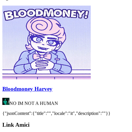
Bloodmoney Harvey
NO IM NOT A HUMAN
{"jsonContent":{"title":"","locale":"it","description":""}}
Link Amici