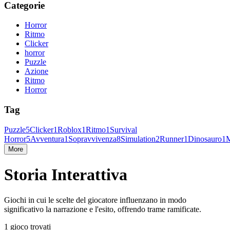
Categorie
Horror
Ritmo
Clicker
horror
Puzzle
Azione
Ritmo
Horror
Tag
Puzzle
5
Clicker
1
Roblox
1
Ritmo
1
Survival
Horror
5
Avventura
1
Sopravvivenza
8
Simulation
2
Runner
1
Dinosauro
1
M
More
Storia Interattiva
Giochi in cui le scelte del giocatore influenzano in modo
significativo la narrazione e l'esito, offrendo trame ramificate.
1 gioco trovati