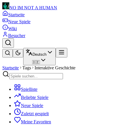
NO IM NOT A HUMAN
Startseite
Neue Spiele
Wiki
Besucher
Deutsch
🇩🇪
Startseite
Tags
Interaktive Geschichte
Spielliste
Beliebte Spiele
Neue Spiele
Zuletzt gespielt
Meine Favoriten