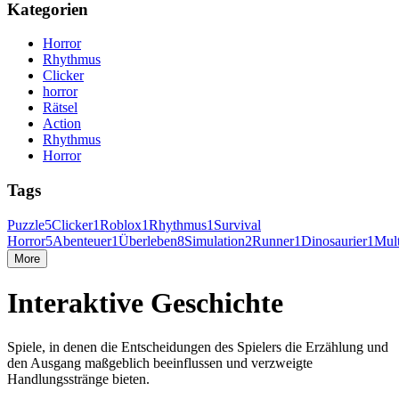
Kategorien
Horror
Rhythmus
Clicker
horror
Rätsel
Action
Rhythmus
Horror
Tags
Puzzle
5
Clicker
1
Roblox
1
Rhythmus
1
Survival
Horror
5
Abenteuer
1
Überleben
8
Simulation
2
Runner
1
Dinosaurier
1
Mult
More
Interaktive Geschichte
Spiele, in denen die Entscheidungen des Spielers die Erzählung und
den Ausgang maßgeblich beeinflussen und verzweigte
Handlungsstränge bieten.