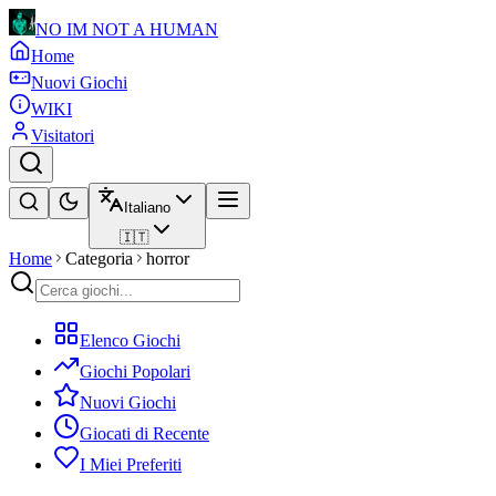
NO IM NOT A HUMAN
Home
Nuovi Giochi
WIKI
Visitatori
Italiano
🇮🇹
Home
Categoria
horror
Elenco Giochi
Giochi Popolari
Nuovi Giochi
Giocati di Recente
I Miei Preferiti