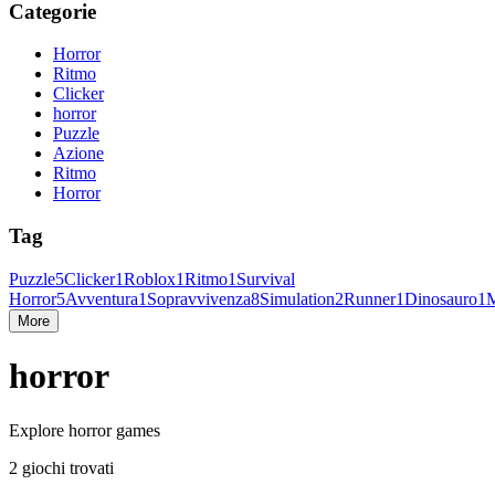
Categorie
Horror
Ritmo
Clicker
horror
Puzzle
Azione
Ritmo
Horror
Tag
Puzzle
5
Clicker
1
Roblox
1
Ritmo
1
Survival
Horror
5
Avventura
1
Sopravvivenza
8
Simulation
2
Runner
1
Dinosauro
1
M
More
horror
Explore horror games
2 giochi trovati