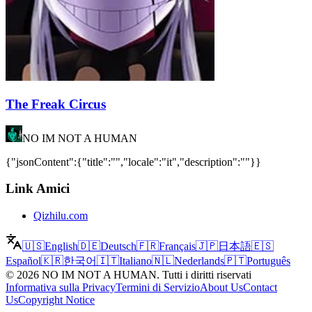
The Freak Circus
NO IM NOT A HUMAN
{"jsonContent":{"title":"","locale":"it","description":""}}
Link Amici
Qizhilu.com
🇺🇸
English
🇩🇪
Deutsch
🇫🇷
Français
🇯🇵
日本語
🇪🇸
Español
🇰🇷
한국어
🇮🇹
Italiano
🇳🇱
Nederlands
🇵🇹
Português
©
2026
NO IM NOT A HUMAN
.
Tutti i diritti riservati
Informativa sulla Privacy
Termini di Servizio
About Us
Contact
Us
Copyright Notice