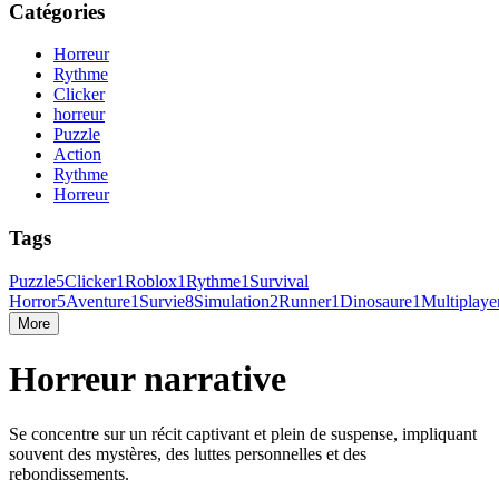
Catégories
Horreur
Rythme
Clicker
horreur
Puzzle
Action
Rythme
Horreur
Tags
Puzzle
5
Clicker
1
Roblox
1
Rythme
1
Survival
Horror
5
Aventure
1
Survie
8
Simulation
2
Runner
1
Dinosaure
1
Multiplaye
More
Horreur narrative
Se concentre sur un récit captivant et plein de suspense, impliquant
souvent des mystères, des luttes personnelles et des
rebondissements.