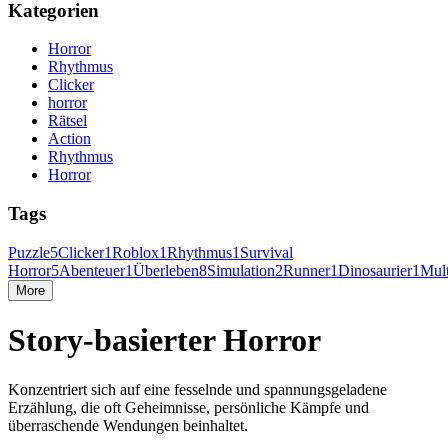
Kategorien
Horror
Rhythmus
Clicker
horror
Rätsel
Action
Rhythmus
Horror
Tags
Puzzle
5
Clicker
1
Roblox
1
Rhythmus
1
Survival
Horror
5
Abenteuer
1
Überleben
8
Simulation
2
Runner
1
Dinosaurier
1
Mult
More
Story-basierter Horror
Konzentriert sich auf eine fesselnde und spannungsgeladene
Erzählung, die oft Geheimnisse, persönliche Kämpfe und
überraschende Wendungen beinhaltet.