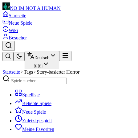
NO IM NOT A HUMAN
Startseite
Neue Spiele
Wiki
Besucher
Deutsch
🇩🇪
Startseite
Tags
Story-basierter Horror
Spielliste
Beliebte Spiele
Neue Spiele
Zuletzt gespielt
Meine Favoriten