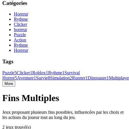
Catégories
Horreur
Rythme
Clicker
horreur
Puzzle
Action
Rythme
Horreur
Tags
Puzzle
5
Clicker
1
Roblox
1
Rythme
1
Survival
Horror
5
Aventure
1
Survie
8
Simulation
2
Runner
1
Dinosaure
1
Multiplaye
More
Fins Multiples
Jeux proposant plusieurs fins possibles, influencées par les choix et
les actions du joueur tout au long du jeu.
2 jeux trouvé(s)