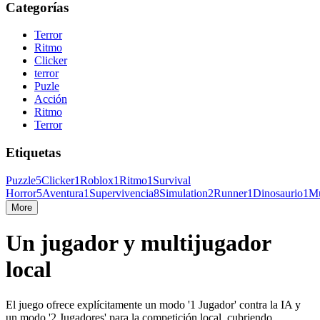
Categorías
Terror
Ritmo
Clicker
terror
Puzle
Acción
Ritmo
Terror
Etiquetas
Puzzle
5
Clicker
1
Roblox
1
Ritmo
1
Survival
Horror
5
Aventura
1
Supervivencia
8
Simulation
2
Runner
1
Dinosaurio
1
Mu
More
Un jugador y multijugador
local
El juego ofrece explícitamente un modo '1 Jugador' contra la IA y
un modo '2 Jugadores' para la competición local, cubriendo