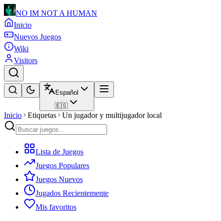
NO IM NOT A HUMAN
Inicio
Nuevos Juegos
Wiki
Visitors
Español
🇪🇸
Inicio
Etiquetas
Un jugador y multijugador local
Lista de Juegos
Juegos Populares
Juegos Nuevos
Jugados Recientemente
Mis favoritos