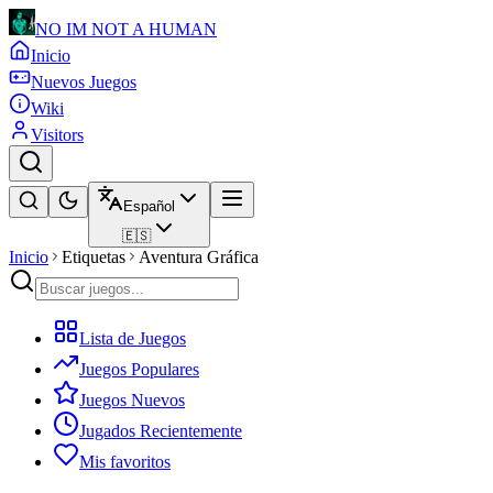
NO IM NOT A HUMAN
Inicio
Nuevos Juegos
Wiki
Visitors
Español
🇪🇸
Inicio
Etiquetas
Aventura Gráfica
Lista de Juegos
Juegos Populares
Juegos Nuevos
Jugados Recientemente
Mis favoritos