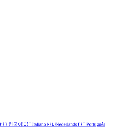
🇰🇷
한국어
🇮🇹
Italiano
🇳🇱
Nederlands
🇵🇹
Português