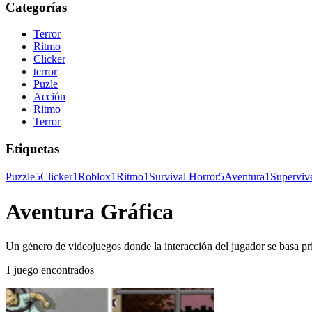
Categorías
Terror
Ritmo
Clicker
terror
Puzle
Acción
Ritmo
Terror
Etiquetas
Puzzle
5
Clicker
1
Roblox
1
Ritmo
1
Survival Horror
5
Aventura
1
Superviv
Aventura Gráfica
Un género de videojuegos donde la interacción del jugador se basa pri
1 juego encontrados