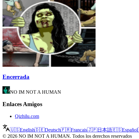
Encerrada
NO IM NOT A HUMAN
Enlaces Amigos
Qizhilu.com
🇺🇸
English
🇩🇪
Deutsch
🇫🇷
Français
🇯🇵
日本語
🇪🇸
Español
©
2026
NO IM NOT A HUMAN
.
Todos los derechos reservados