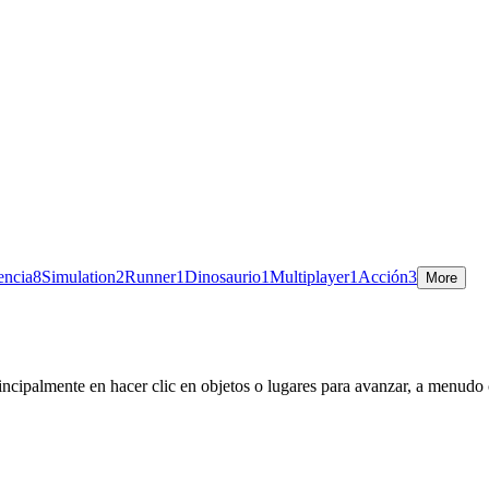
encia
8
Simulation
2
Runner
1
Dinosaurio
1
Multiplayer
1
Acción
3
More
ncipalmente en hacer clic en objetos o lugares para avanzar, a menudo c