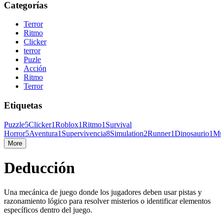
Categorías
Terror
Ritmo
Clicker
terror
Puzle
Acción
Ritmo
Terror
Etiquetas
Puzzle
5
Clicker
1
Roblox
1
Ritmo
1
Survival
Horror
5
Aventura
1
Supervivencia
8
Simulation
2
Runner
1
Dinosaurio
1
Mu
More
Deducción
Una mecánica de juego donde los jugadores deben usar pistas y
razonamiento lógico para resolver misterios o identificar elementos
específicos dentro del juego.