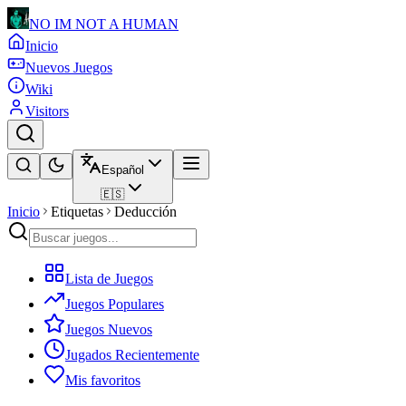
NO IM NOT A HUMAN
Inicio
Nuevos Juegos
Wiki
Visitors
Español
🇪🇸
Inicio
Etiquetas
Deducción
Lista de Juegos
Juegos Populares
Juegos Nuevos
Jugados Recientemente
Mis favoritos