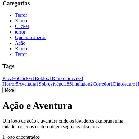
Categorias
Terror
Ritmo
Clicker
terror
Quebra-cabeças
Ação
Ritmo
Terror
Tags
Puzzle
5
Clicker
1
Roblox
1
Ritmo
1
Survival
Horror
5
Aventura
1
Sobrevivência
8
Simulation
2
Corredor
1
Dinossauro
1
More
Ação e Aventura
Um jogo de ação e aventura onde os jogadores exploram uma
cidade misteriosa e descobrem segredos obscuros.
1 jogo encontrados