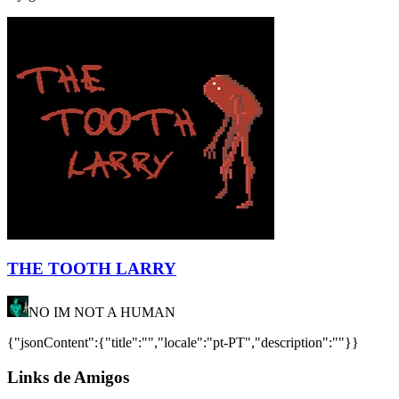
THE TOOTH LARRY
NO IM NOT A HUMAN
{"jsonContent":{"title":"","locale":"pt-PT","description":""}}
Links de Amigos