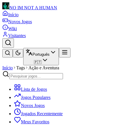
NO IM NOT A HUMAN
Início
Novos Jogos
Wiki
Visitantes
Português
🇵🇹
Início
Tags
Ação e Aventura
Lista de Jogos
Jogos Populares
Novos Jogos
Jogados Recentemente
Meus Favoritos