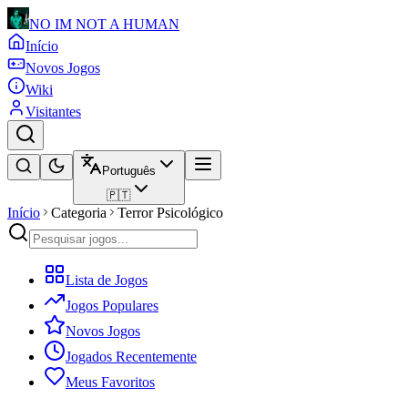
NO IM NOT A HUMAN
Início
Novos Jogos
Wiki
Visitantes
Português
🇵🇹
Início
Categoria
Terror Psicológico
Lista de Jogos
Jogos Populares
Novos Jogos
Jogados Recentemente
Meus Favoritos