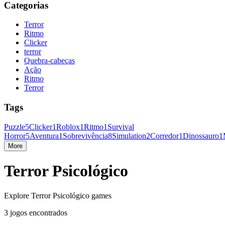
Categorias
Terror
Ritmo
Clicker
terror
Quebra-cabeças
Ação
Ritmo
Terror
Tags
Puzzle
5
Clicker
1
Roblox
1
Ritmo
1
Survival
Horror
5
Aventura
1
Sobrevivência
8
Simulation
2
Corredor
1
Dinossauro
1
More
Terror Psicológico
Explore Terror Psicológico games
3 jogos encontrados