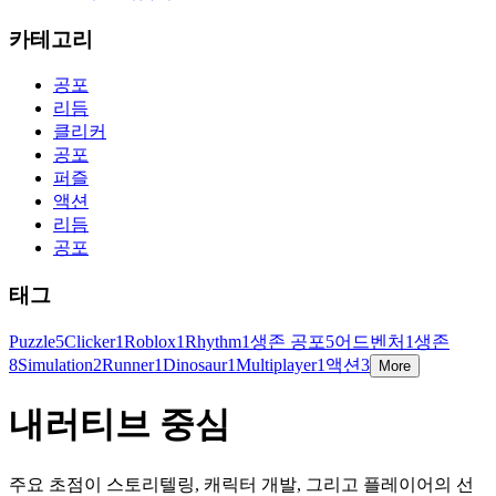
카테고리
공포
리듬
클리커
공포
퍼즐
액션
리듬
공포
태그
Puzzle
5
Clicker
1
Roblox
1
Rhythm
1
생존 공포
5
어드벤처
1
생존
8
Simulation
2
Runner
1
Dinosaur
1
Multiplayer
1
액션
3
More
내러티브 중심
주요 초점이 스토리텔링, 캐릭터 개발, 그리고 플레이어의 선