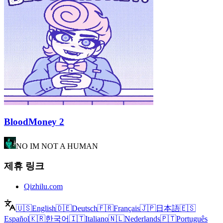
BloodMoney 2
NO IM NOT A HUMAN
제휴 링크
Qizhilu.com
🇺🇸
English
🇩🇪
Deutsch
🇫🇷
Français
🇯🇵
日本語
🇪🇸
Español
🇰🇷
한국어
🇮🇹
Italiano
🇳🇱
Nederlands
🇵🇹
Português