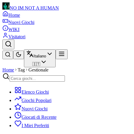
NO IM NOT A HUMAN
Home
Nuovi Giochi
WIKI
Visitatori
Italiano
🇮🇹
Home
Tag
Gestionale
Elenco Giochi
Giochi Popolari
Nuovi Giochi
Giocati di Recente
I Miei Preferiti