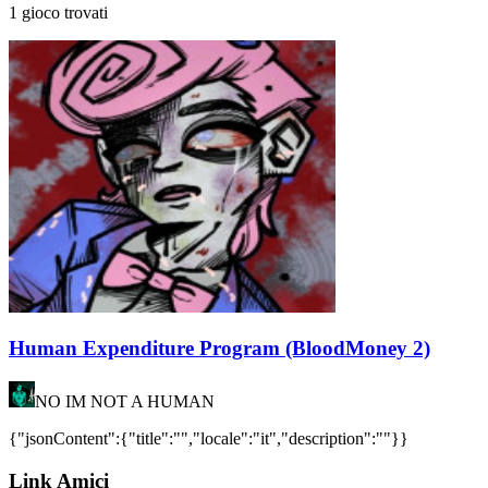
1 gioco trovati
Human Expenditure Program (BloodMoney 2)
NO IM NOT A HUMAN
{"jsonContent":{"title":"","locale":"it","description":""}}
Link Amici