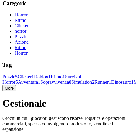
Categorie
Horror
Ritmo
Clicker
horror
Puzzle
Azione
Ritmo
Horror
Tag
Puzzle
5
Clicker
1
Roblox
1
Ritmo
1
Survival
Horror
5
Avventura
1
Sopravvivenza
8
Simulation
2
Runner
1
Dinosauro
1
M
More
Gestionale
Giochi in cui i giocatori gestiscono risorse, logistica e operazioni
commerciali, spesso coinvolgendo produzione, vendite ed
espansione.