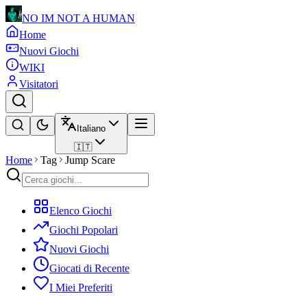
NO IM NOT A HUMAN
Home
Nuovi Giochi
WIKI
Visitatori
Italiano
🇮🇹
Home
Tag
Jump Scare
Elenco Giochi
Giochi Popolari
Nuovi Giochi
Giocati di Recente
I Miei Preferiti