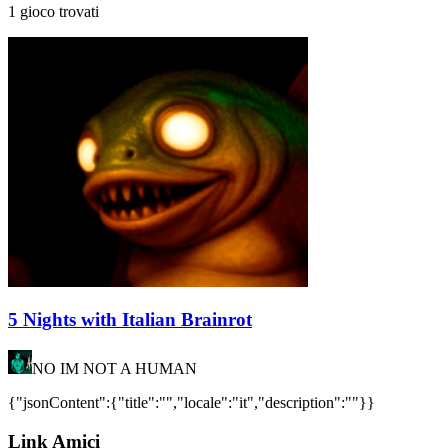
1 gioco trovati
5 Nights with Italian Brainrot
NO IM NOT A HUMAN
{"jsonContent":{"title":"","locale":"it","description":""}}
Link Amici