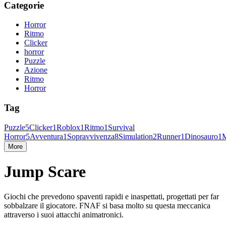
Categorie
Horror
Ritmo
Clicker
horror
Puzzle
Azione
Ritmo
Horror
Tag
Puzzle
5
Clicker
1
Roblox
1
Ritmo
1
Survival
Horror
5
Avventura
1
Sopravvivenza
8
Simulation
2
Runner
1
Dinosauro
1
M
More
Jump Scare
Giochi che prevedono spaventi rapidi e inaspettati, progettati per far
sobbalzare il giocatore. FNAF si basa molto su questa meccanica
attraverso i suoi attacchi animatronici.