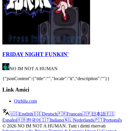
FRIDAY NIGHT FUNKIN'
NO IM NOT A HUMAN
{"jsonContent":{"title":"","locale":"it","description":""}}
Link Amici
Qizhilu.com
🇺🇸
English
🇩🇪
Deutsch
🇫🇷
Français
🇯🇵
日本語
🇪🇸
Español
🇰🇷
한국어
🇮🇹
Italiano
🇳🇱
Nederlands
🇵🇹
Português
©
2026
NO IM NOT A HUMAN
.
Tutti i diritti riservati