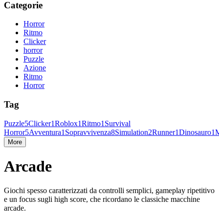
Categorie
Horror
Ritmo
Clicker
horror
Puzzle
Azione
Ritmo
Horror
Tag
Puzzle
5
Clicker
1
Roblox
1
Ritmo
1
Survival
Horror
5
Avventura
1
Sopravvivenza
8
Simulation
2
Runner
1
Dinosauro
1
M
More
Arcade
Giochi spesso caratterizzati da controlli semplici, gameplay ripetitivo
e un focus sugli high score, che ricordano le classiche macchine
arcade.