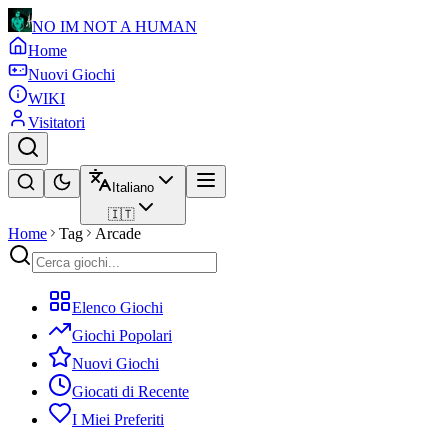
NO IM NOT A HUMAN
Home
Nuovi Giochi
WIKI
Visitatori
Italiano
🇮🇹
Home
Tag
Arcade
Elenco Giochi
Giochi Popolari
Nuovi Giochi
Giocati di Recente
I Miei Preferiti