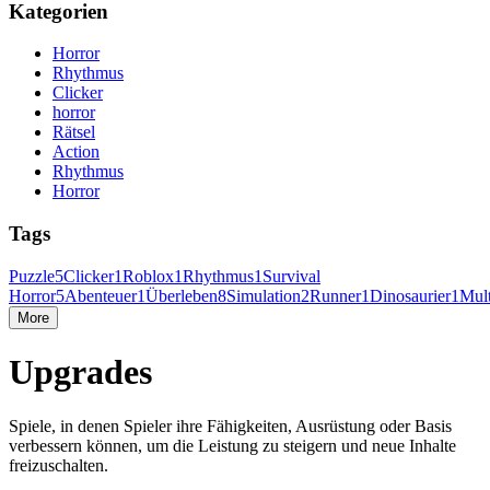
Kategorien
Horror
Rhythmus
Clicker
horror
Rätsel
Action
Rhythmus
Horror
Tags
Puzzle
5
Clicker
1
Roblox
1
Rhythmus
1
Survival
Horror
5
Abenteuer
1
Überleben
8
Simulation
2
Runner
1
Dinosaurier
1
Mult
More
Upgrades
Spiele, in denen Spieler ihre Fähigkeiten, Ausrüstung oder Basis
verbessern können, um die Leistung zu steigern und neue Inhalte
freizuschalten.