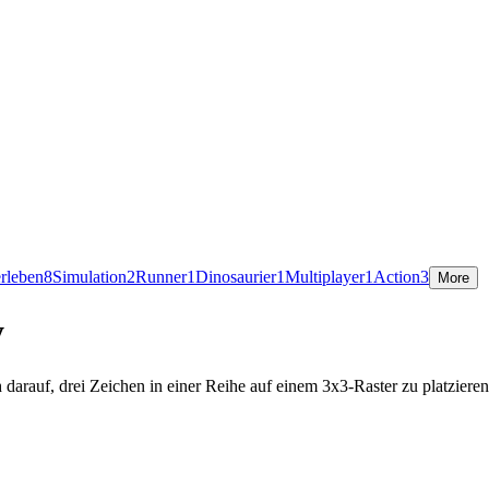
rleben
8
Simulation
2
Runner
1
Dinosaurier
1
Multiplayer
1
Action
3
More
y
ch darauf, drei Zeichen in einer Reihe auf einem 3x3-Raster zu platzier