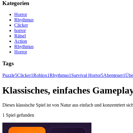
Kategorien
Horror
Rhythmus
Clicker
horror
Rätsel
Action
Rhythmus
Horror
Tags
Puzzle
5
Clicker
1
Roblox
1
Rhythmus
1
Survival Horror
5
Abenteuer
1
Übe
Klassisches, einfaches Gamepla
Dieses klassische Spiel ist von Natur aus einfach und konzentriert si
1 Spiel gefunden