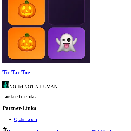
Tic Tac Toe
NO IM NOT A HUMAN
translated metadata
Partner-Links
Qizhilu.com