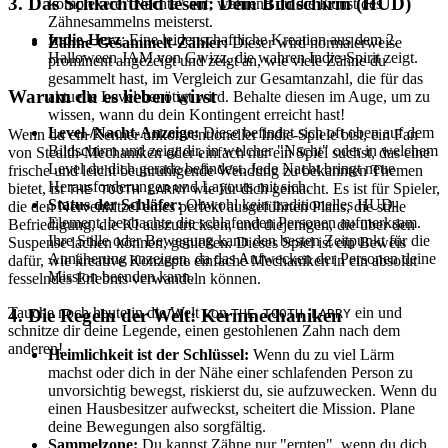
3. Das Schlachtfeld lesen: Dein Bildschirm (HUD)
komplexere "Nächte" auf, während du die Kunst des
Zähnesammelns meisterst.
Indie-Herz
: Eine leidenschaftliche Kreation aus dem 2.
Zähne-Gesammelt-Zähler:
Dieser wird normalerweise
Halloween JAM von Gwizz, die wahren Indie-Spirit zeigt.
prominent angezeigt und zeigt an, wie viele Zähne du
gesammelt hast, im Vergleich zur Gesamtanzahl, die für das
Warum du es lieben wirst
aktuelle Level benötigt wird. Behalte diesen im Auge, um zu
wissen, wann du dein Kontingent erreicht hast!
Level-/Nacht-Anzeige:
Diese befindet sich oft oben auf dem
Wenn du ein Kenner unkonventioneller Indie-Spiele bist, ein Fan
Bildschirm und zeigt dir, in welcher "Nacht" oder in welchem
von Stealth-Mechaniken oder einfach nur ein Spiel suchst, das eine
Level du dich gerade befindest. Jede Nacht bringt neue
frische und leicht beunruhigende Wendung zu bekannten Themen
Herausforderungen und Layouts mit sich.
bietet, ist
wie für dich gemacht. Es ist für Spieler,
THE TOOTH LARRY
Status der Schläfer:
Obwohl kein traditionelles HUD-
die den Nervenkitzel eines perfekt ausgeführten Plans, die stille
Element, beobachte die schlafenden Personen aufmerksam.
Befriedigung, die KI auszutricksen, und diejenigen, die über den
Ihre Stille oder Bewegung kann den besten Zeitpunkt für die
Suspense lachen können, genießen. Dieses Spiel ist ein Beweis
Annäherung anzeigen, da das Aufwecken der Personen deine
dafür, wie kreative Konzepte einfache Mechaniken in ein absolut
Mission beenden kann.
fesselndes Erlebnis verwandeln können.
Tauche noch heute in die Welt von
ein und
4. Die Regeln der Welt: Kernmechaniken
THE TOOTH LARRY
schnitze dir deine Legende, einen gestohlenen Zahn nach dem
anderen!
Heimlichkeit ist der Schlüssel:
Wenn du zu viel Lärm
machst oder dich in der Nähe einer schlafenden Person zu
unvorsichtig bewegst, riskierst du, sie aufzuwecken. Wenn du
einen Hausbesitzer aufweckst, scheitert die Mission. Plane
deine Bewegungen also sorgfältig.
Sammelzone:
Du kannst Zähne nur "ernten", wenn du dich