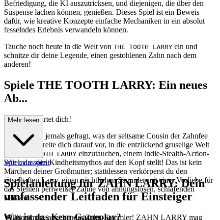
Befriedigung, die KI auszutricksen, und diejenigen, die über den
Suspense lachen können, genießen. Dieses Spiel ist ein Beweis
dafür, wie kreative Konzepte einfache Mechaniken in ein absolut
fesselndes Erlebnis verwandeln können.
Tauche noch heute in die Welt von
ein und
THE TOOTH LARRY
schnitze dir deine Legende, einen gestohlenen Zahn nach dem
anderen!
Spiele THE TOOTH LARRY: Ein neues
Ab...
enteuer erwartet dich!
Mehr lesen
Hast du dich jemals gefragt, was der seltsame Cousin der Zahnfee
so treibt? Bereite dich darauf vor, in die entzückend gruselige Welt
von
einzutauchen, einem Indie-Stealth-Action-
THE TOOTH LARRY
Spiel, das den Kindheitsmythos auf den Kopf stellt! Das ist kein
Wie man spielt
Märchen deiner Großmutter; stattdessen verkörperst du den
rätselhaften Larry, einen nächtlichen Sammler mit einer Vorliebe für
Spielanleitung für ZAHN LARRY: Dein
das Stehlen perlweißer Zähne von ahnungslosen, schlafenden
umfassender Leitfaden für Einsteiger
Massen.
Was ist das Kern-Gameplay?
Willkommen, angehender Zahn-Sammler! ZAHN LARRY mag