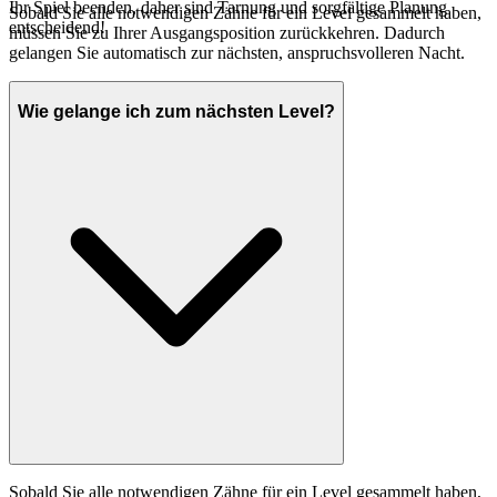
Ihr Spiel beenden, daher sind Tarnung und sorgfältige Planung
Sobald Sie alle notwendigen Zähne für ein Level gesammelt haben,
entscheidend!
müssen Sie zu Ihrer Ausgangsposition zurückkehren. Dadurch
gelangen Sie automatisch zur nächsten, anspruchsvolleren Nacht.
Wie gelange ich zum nächsten Level?
Sobald Sie alle notwendigen Zähne für ein Level gesammelt haben,