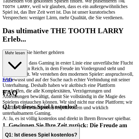
Tausenden von geklonten Spielen finden. Wir präsentieren
THE
, weil wir glauben, dass es ein außergewöhnliches
TOOTH LARRY
Spiel ist, das Ihre Zeit wert ist. Das ist unser kuratorisches
Versprechen: weniger Lärm, mehr Qualität, die Sie verdienen.
Das ultimative THE TOOTH LARRY
Erleb...
nis: Warum Sie hierher gehören
Mehr lesen
Wir glauben, dass Gaming in erster Linie eine unverfälschte Flucht
sein sollte, ein Reich, in dem Freude im Vordergrund steht und
Reibung fehlt. Wir verstehen den modernen Spieler: anspruchsvoll,
zeitbewusst und auf der Suche nach echter Verbindung mit seiner
FAQ
Unterhaltung. Deshalb haben wir akribisch eine Plattform
geschaffen, die alle Komplexitäten, Verzögerungen und
FAQ
Ablenkungen bewältigt, damit Sie vollständig in die Magie des
Spielens eintauchen können. Wir sind nicht nur eine Plattform; wir
Q1: Ist dieses Spiel kostenlos?
sind Ihr Tor zu nahtlosem, respektvollem und wirklich
unterhaltsamem Gaming.
A: Ja, es ist völlig kostenlos und direkt in Ihrem Browser spielbar.
1. Gewinnen Sie Ihre Zeit zurück: Die Freude am
sofortigen Spielen
Q1: Ist dieses Spiel kostenlos?