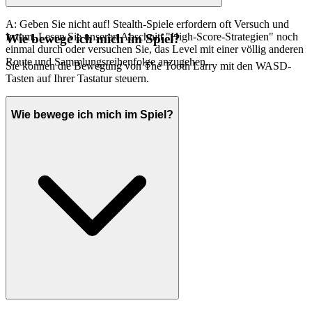
A: Geben Sie nicht auf! Stealth-Spiele erfordern oft Versuch und
Irrtum. Lesen Sie unseren Abschnitt "High-Score-Strategien" noch
Wie bewege ich mich im Spiel?
einmal durch oder versuchen Sie, das Level mit einer völlig anderen
Route und Sammlungsreihenfolge anzugehen.
Sie können die Bewegung von The Tooth Larry mit den WASD-
Tasten auf Ihrer Tastatur steuern.
Wie bewege ich mich im Spiel?