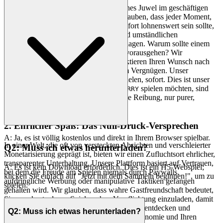
Ihre Zeit ist ein kostbares Gut, ein seltenes Juwel im geschäftigen
Rhythmus des täglichen Lebens. Wir glauben, dass jeder Moment,
den Sie mit uns verbringen möchten, sofort lohnenswert sein sollte,
frei von den mühsamen Wartezeiten und umständlichen
Installationen, die andere Plattformen plagen. Warum sollte einem
Moment der Flucht eine lästige Pflicht vorausgehen? Wir
rationalisieren die Erfahrung und respektieren Ihren Wunsch nach
sofortiger Befriedigung und mühelosem Vergnügen. Unser
Versprechen ist einfach: klicken und spielen, sofort. Dies ist unser
Versprechen: Wenn Sie
spielen möchten, sind
THE TOOTH LARRY
Sie in Sekundenschnelle im Spiel. Keine Reibung, nur purer,
sofortiger Spaß.
2. Ehrlicher Spaß: Das Null-Druck-Versprechen
A: Ja, es ist völlig kostenlos und direkt in Ihrem Browser spielbar.
In einer Welt, die oft von versteckten Absichten und verschleierter
Q2: Muss ich etwas herunterladen?
Monetarisierung geprägt ist, bieten wir einen Zufluchtsort ehrlicher,
transparenter Unterhaltung. Unsere Plattform basiert auf Vertrauen,
A: Es ist kein Download erforderlich. Dies ist ein H5-Webspiel;
bei dem die Freude am Spielen niemals durch Paywalls,
klicken Sie einfach auf "Jetzt mit dem Sammeln beginnen!", um zu
aufdringliche Werbung oder manipulative Taktiken gefangen
spielen.
gehalten wird. Wir glauben, dass wahre Gastfreundschaft bedeutet,
Sie zum kostenlosen Spielen ohne Verpflichtung einzuladen, damit
Sie Spiele nach Ihren eigenen Vorstellungen entdecken und
Q2: Muss ich etwas herunterladen?
genießen können. Wir respektieren Ihre Autonomie und Ihren