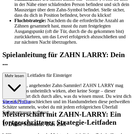
in der Nähe einer schlafenden Person befindest und sich dein
Mauszeiger über dem Zahn-Symbol befindet. Stelle sicher,
dass du dich in Position befindest, bevor du klickst!
Fluchtstrategie:
Nachdem du die erforderliche Anzahl an
Zähnen gesammelt hast, musst du zum festgelegten
Ausgangspunkt (oft die Tür, durch die du gekommen bist)
zurückkehren, um das Level erfolgreich abzuschließen und
zur nächsten Nacht überzugehen.
Spielanleitung für ZAHN LARRY: Dein
...
umfassender Leitfaden für Einsteiger
Mehr lesen
Willkommen, angehender Zahn-Sammler! ZAHN LARRY mag
anfangs etwas unheimlich wirken, aber keine Sorge – dieser
Leitfaden führt dich durch alles, was du wissen musst. Du wirst dich
wie ein Profi anschleichen und im Handumdrehen diese perlweißen
Tipps & Tricks
Schätze sammeln, wobei du mit jedem erfolgreichen Überfall
Selbstvertrauen aufbaust.
Meisterschaft mit ZAHN-LARRY: Ein
fortgeschrittener Strategie-Leitfaden
1. Deine Mission: Das Ziel