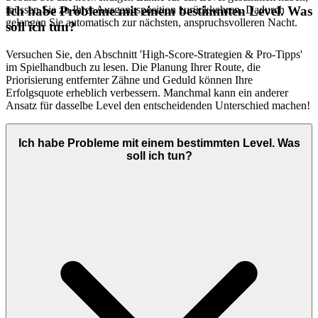
müssen Sie zu Ihrer Ausgangsposition zurückkehren. Dadurch
Ich habe Probleme mit einem bestimmten Level. Was
gelangen Sie automatisch zur nächsten, anspruchsvolleren Nacht.
soll ich tun?
Versuchen Sie, den Abschnitt 'High-Score-Strategien & Pro-Tipps'
im Spielhandbuch zu lesen. Die Planung Ihrer Route, die
Priorisierung entfernter Zähne und Geduld können Ihre
Erfolgsquote erheblich verbessern. Manchmal kann ein anderer
Ansatz für dasselbe Level den entscheidenden Unterschied machen!
Ich habe Probleme mit einem bestimmten Level. Was
soll ich tun?