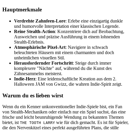
Hauptmerkmale
Verdrehte Zahnfeen-Lore
: Erlebe eine einzigartig dunkle
und humorvolle Interpretation einer klassischen Legende.
Reine Stealth-Action
: Konzentriere dich auf Beobachtung,
Ausweichen und präzise Ausführung in einem lohnenden
Stealth-Erlebnis.
Atmosphärische Pixel-Art
: Navigiere in schwach
beleuchteten Häusern mit einem charmanten und doch
unheimlichen visuellen Stil.
Herausfordernder Fortschritt
: Steige durch immer
komplexere "Nächte" auf, während du die Kunst des
Zähnesammelns meisterst.
Indie-Herz
: Eine leidenschaftliche Kreation aus dem 2.
Halloween JAM von Gwizz, die wahren Indie-Spirit zeigt.
Warum du es lieben wirst
Wenn du ein Kenner unkonventioneller Indie-Spiele bist, ein Fan
von Stealth-Mechaniken oder einfach nur ein Spiel suchst, das eine
frische und leicht beunruhigende Wendung zu bekannten Themen
bietet, ist
wie für dich gemacht. Es ist für Spieler,
THE TOOTH LARRY
die den Nervenkitzel eines perfekt ausgeführten Plans, die stille