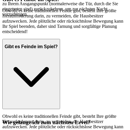
zu Ihrem Ausgangspunkt (normalerweise die Tür, durch die Sie
eingetreten sind) zurückzukehren, um zur nächsten Nacht
Obwohl es keine traditionellen Feinde gibt, besteht Ihre größte
vorzudringen.
Herausforderung darin, zu vermeiden, die Hausbesitzer
aufzuwecken. Jede plötzliche oder rücksichtslose Bewegung kann
Ihr Spiel beenden, daher sind Tarnung und sorgfältige Planung
entscheidend!
Gibt es Feinde im Spiel?
Obwohl es keine traditionellen Feinde gibt, besteht Ihre größte
Herausforderung darin, zu vermeiden, die Hausbesitzer
Wie gelange ich zum nächsten Level?
aufzuwecken. Jede plötzliche oder rücksichtslose Bewegung kann