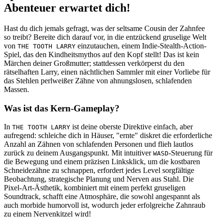
Abenteuer erwartet dich!
Hast du dich jemals gefragt, was der seltsame Cousin der Zahnfee
so treibt? Bereite dich darauf vor, in die entzückend gruselige Welt
von
einzutauchen, einem Indie-Stealth-Action-
THE TOOTH LARRY
Spiel, das den Kindheitsmythos auf den Kopf stellt! Das ist kein
Märchen deiner Großmutter; stattdessen verkörperst du den
rätselhaften Larry, einen nächtlichen Sammler mit einer Vorliebe für
das Stehlen perlweißer Zähne von ahnungslosen, schlafenden
Massen.
Was ist das Kern-Gameplay?
In
ist deine oberste Direktive einfach, aber
THE TOOTH LARRY
aufregend: schleiche dich in Häuser, "ernte" diskret die erforderliche
Anzahl an Zähnen von schlafenden Personen und flieh lautlos
zurück zu deinem Ausgangspunkt. Mit intuitiver
-Steuerung für
WASD
die Bewegung und einem präzisen Linksklick, um die kostbaren
Schneidezähne zu schnappen, erfordert jedes Level sorgfältige
Beobachtung, strategische Planung und Nerven aus Stahl. Die
Pixel-Art-Ästhetik, kombiniert mit einem perfekt gruseligen
Soundtrack, schafft eine Atmosphäre, die sowohl angespannt als
auch morbide humorvoll ist, wodurch jeder erfolgreiche Zahnraub
zu einem Nervenkitzel wird!