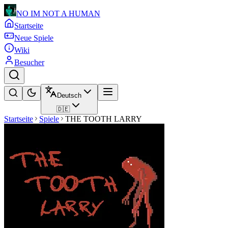
NO IM NOT A HUMAN
Startseite
Neue Spiele
Wiki
Besucher
Deutsch
🇩🇪
Startseite
Spiele
THE TOOTH LARRY